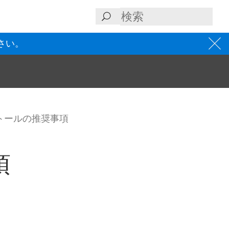
さい。
トールの推奨事項
項