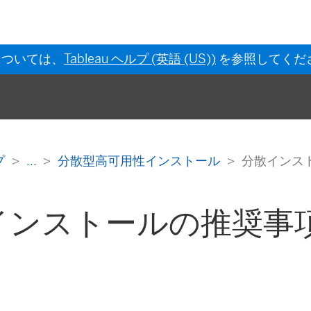
については、
Tableau ヘルプ (英語 (US))
を参照してくだ
ルプ
...
分散型高可用性インストール
分散インス
インストールの推奨事