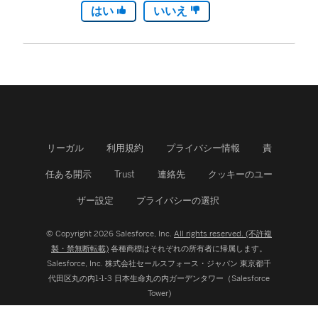
はい
いいえ
リーガル
利用規約
プライバシー情報
責
任ある開示
Trust
連絡先
クッキーのユー
ザー設定
プライバシーの選択
© Copyright 2026 Salesforce, Inc.
All rights reserved. (不許複
製・禁無断転載)
各種商標はそれぞれの所有者に帰属します。
Salesforce, Inc.
株式会社セールスフォース・ジャパン 東京都千
代田区丸の内1-1-3 日本生命丸の内ガーデンタワー（Salesforce
Tower)