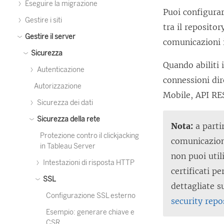
Eseguire la migrazione
Puoi configurar
Gestire i siti
tra il reposito
Gestire il server
comunicazioni 
Sicurezza
Quando abiliti 
Autenticazione
connessioni dir
Autorizzazione
Mobile, API RE
Sicurezza dei dati
Sicurezza della rete
Nota:
a partir
Protezione contro il clickjacking
comunicazione
in Tableau Server
non puoi util
Intestazioni di risposta HTTP
certificati p
SSL
dettagliate s
Configurazione SSL esterno
security repo
Esempio: generare chiave e
CSR