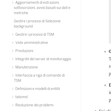
Aggiornamenti di estrazioni,
sottoscrizioni, avvisi basati sui dati e
metriche
Gestire i processi di Selezione
background
Gestire i processi di TSM
Viste amministrative
Prestazioni
O
T
Integrità del server di monitoraggio
s
Manutenzione
p
Interfaccia a riga di comando di
TSM
D
Definizioni e modelli di entità
i
tabcmd
p
Risoluzione dei problemi