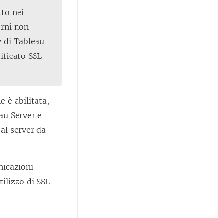
tto nei
erni non
y di Tableau
tificato SSL
 è abilitata,
au Server e
al server da
nicazioni
tilizzo di SSL