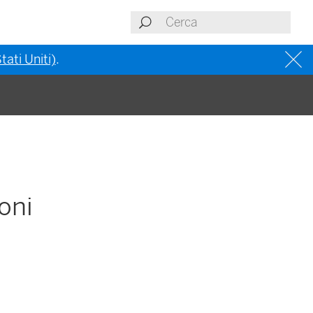
tati Uniti)
.
oni