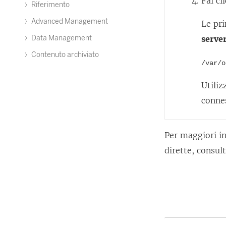
Fai cl
Riferimento
Advanced Management
Le pri
Data Management
serve
Contenuto archiviato
/var/o
Utiliz
connes
Per maggiori in
dirette, consul