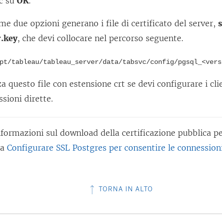
ic su
OK
.
me due opzioni generano i file di certificato del server,
r.key
, che devi collocare nel percorso seguente.
pt/tableau/tableau_server/data/tabsvc/config/pgsql_<vers
za questo file con estensione crt se devi configurare i cli
sioni dirette.
formazioni sul download della certificazione pubblica pe
ta
Configurare SSL Postgres per consentire le connessioni
TORNA IN ALTO