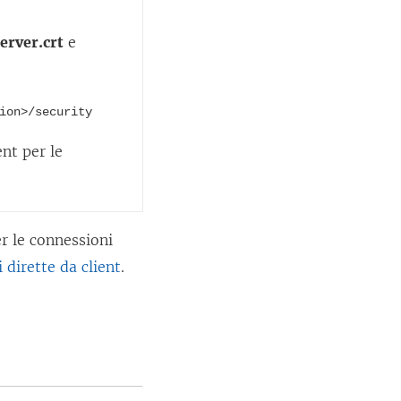
server.crt
e
ion>/security
ent per le
r le connessioni
 dirette da client
.