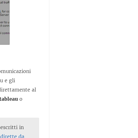
comunicazioni
u e gli
direttamente al
tableau
o
scritti in
dirette da