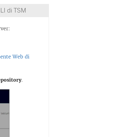
CLI di TSM
rver:
utente Web di
epository
.