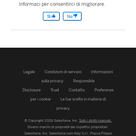
Informaci per consentirci di migliorare.
Sì
No
Legale
Condizioni di servizio
Informazioni
sulla privacy
Responsible
Disclosure
Trust
Contatto
Preferenze
per i cookie
Le tue scelte in materia di
privacy
© Copyright 2026 Salesforce, Inc.
Tutti i diritti riservati.
Diversi marchi di proprietà dei rispettivi proprietari.
Salesforce, Inc.
Salesforce.com Italy S.r.l., Piazza Filippo