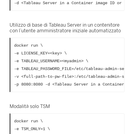
-d <Tableau Server in a Container image ID or tag>
Utilizzo di base di Tableau Server in un contenitore
con l’utente amministratore iniziale automatizzato
docker run \

-e LICENSE_KEY=<key> \

-e TABLEAU_USERNAME=<myadmin> \

-e TABLEAU_PASSWORD_FILE=/etc/tableau-admin-secret 
-v <full-path-to-pw-file>:/etc/tableau-admin-secret
-p 8080:8080 -d <Tableau Server in a Container ima
Modalità solo TSM
docker run \

-e TSM_ONLY=1 \
