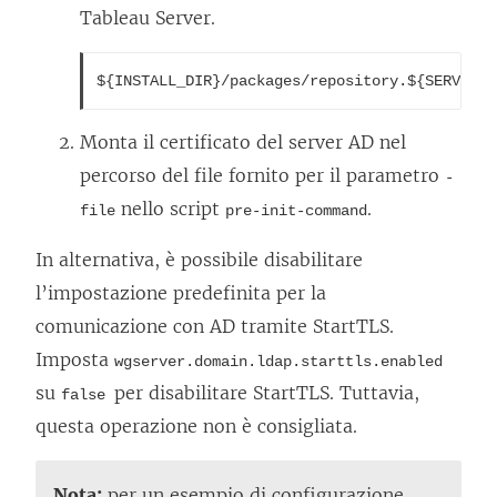
Tableau Server.
${INSTALL_DIR}/packages/repository.${SERVICE_
Monta il certificato del server AD nel
percorso del file fornito per il parametro
-
nello script
.
file
pre-init-command
In alternativa, è possibile disabilitare
l’impostazione predefinita per la
comunicazione con AD tramite StartTLS.
Imposta
wgserver.domain.ldap.starttls.enabled
su
per disabilitare StartTLS. Tuttavia,
false
questa operazione non è consigliata.
Nota:
per un esempio di configurazione