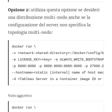
Opzione 2:
utilizza questa opzione se desideri
una distribuzione multi-nodo anche se la
configurazione del server non specifica la
topologia multi-nodo:
docker run \

-v <network-shared-directory>:/docker/config/bootst
-e LICENSE_KEY=<key> -e ALWAYS_WRITE_BOOTSTRAP_FILE
-p 8080:8080 -p 8800-9000:8800-9000 -p 27000-27010
--hostname=<static (internal) name of host machine>
-d <Tableau Server in a Container image ID or tag>
Nodo aggiuntivo
docker run \
