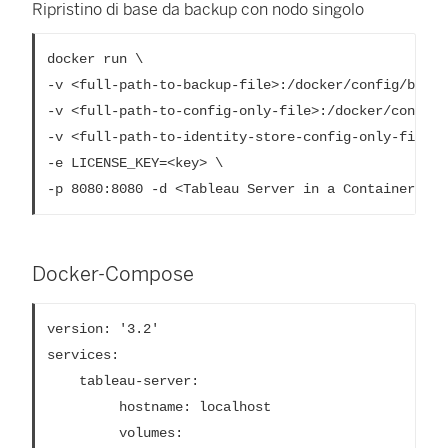
Ripristino di base da backup con nodo singolo
docker run \
-v <full-path-to-backup-file>:/docker/config/backu
-v <full-path-to-config-only-file>:/docker/config/
-v <full-path-to-identity-store-config-only-file>:
-e LICENSE_KEY=<key> \
-p 8080:8080 -d <Tableau Server in a Container ima
Docker-Compose
version: '3.2'

services:

    tableau-server:

         hostname: localhost

         volumes:
