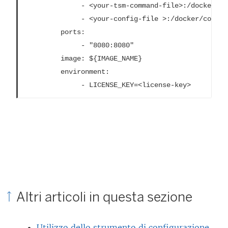
              - <your-tsm-command-file>:/docker/co
              - <your-config-file >:/docker/config
         ports:

              - "8080:8080"

         image: ${IMAGE_NAME}

         environment:

              - LICENSE_KEY=<license-key>
Altri articoli in questa sezione
Utilizzo dello strumento di configurazione