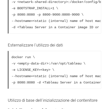
-v <network-shared-directory>:/docker/config/bootst
-e BOOTSTRAP_INSTALL=1 \

-p 8080:8080 -p 8800-9000:8800-9000 \

--hostname=<static (internal) name of host machine>
-d <Tableau Server in a Container image ID or tag>
Esternalizzare l’utilizzo dei dati
docker run \

-v <empty-data-dir>:/var/opt/tableau \

-e LICENSE_KEY=<key> \

--hostname=<static (internal) name of host machine>
-p 8080:8080 -d <Tableau Server in a Container ima
Utilizzo di base dell’inizializzazione del contenitore