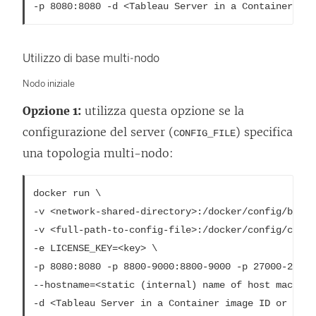
-p 8080:8080 -d <Tableau Server in a Container ima
Utilizzo di base multi-nodo
Nodo iniziale
Opzione 1:
utilizza questa opzione se la
configurazione del server (
) specifica
CONFIG_FILE
una topologia multi-nodo:
docker run \

-v <network-shared-directory>:/docker/config/bootst
-v <full-path-to-config-file>:/docker/config/confi
-e LICENSE_KEY=<key> \

-p 8080:8080 -p 8800-9000:8800-9000 -p 27000-27010
--hostname=<static (internal) name of host machine>
-d <Tableau Server in a Container image ID or tag>