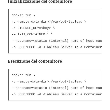
Inizializzazione del contenitore
docker run \

-v <empty-data-dir>:/var/opt/tableau \

-e LICENSE_KEY=<key> \

-e INIT_CONTAINER=1 \

--hostname=<static (internal) name of host machine>
-p 8080:8080 -d <Tableau Server in a Container ima
Esecuzione del contenitore
docker run \

-v <empty-data-dir>:/var/opt/tableau \

--hostname=<static (internal) name of host machine>
-p 8080:8080 -d <Tableau Server in a Container ima