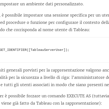
 impostare un ambiente dati personalizzato.
m
e
, è possibile impostare una sessione specifica per un ut
n
red procedure o funzione per configurare il contesto del
t
do che corrisponda al nome utente di Tableau:
o
v
i
SET_IDENTIFIER([TableauServerUser]);

e
n
e
isiti generali previsti per la rappresentazione valgono anc
a
lità per la sicurezza a livello di riga: l’amministratore 
p
 tutti gli utenti associati in modo che siano presenti ne
e
er è possibile forzare un comando EXECUTE AS (tuttavi
r
e viene già fatto da Tableau con la rappresentazione):
t