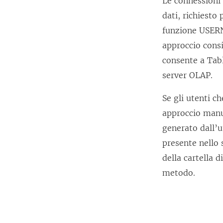
Le connessioni 
dati, richiesto 
funzione USERN
approccio consi
consente a Tabl
server OLAP.
Se gli utenti c
approccio manua
generato dall’u
presente nello 
della cartella 
metodo.