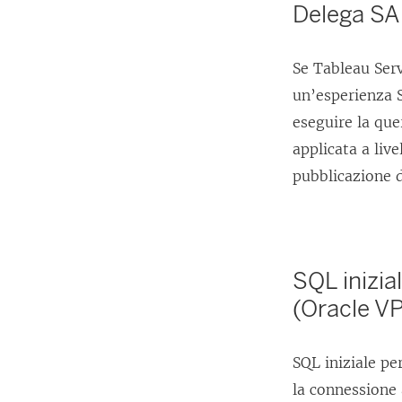
Delega S
Se Tableau Serv
un’esperienza S
eseguire la que
applicata a live
pubblicazione d
SQL inizia
(Oracle V
SQL iniziale p
la connessione 