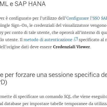
AML e SAP HANA
er è configurato per l’utilizzo dell’
Configurare l’SSO S
ingle Sign-On, le credenziali del visualizzatore vengono 
ry per conto di tale utente, che opererà all’interno di qu
(
llo utente. Il
metodo di autenticazione
specificato al
I
ell’origine dati deve essere
Credenziali Viewer
.
l
c
o
le per forzare una sessione specifica de
l
PD)
l
e
ermette di specificare un comando SQL che viene eseguito
g
al database per impostare tabelle temporanee da utilizz
a