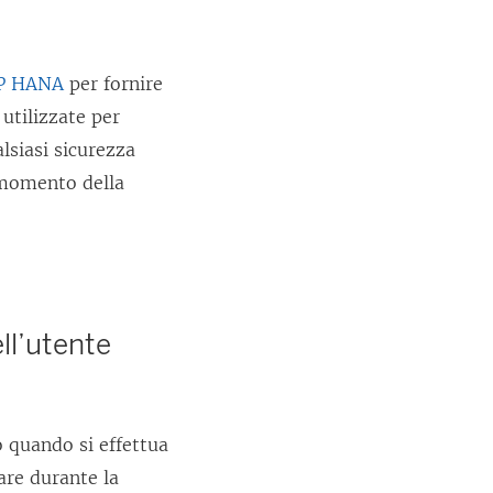
i
n
AP HANA
per fornire
u
utilizzate per
n
alsiasi sicurezza
a
 momento della
n
u
o
v
a
ll’utente
f
i
n
 quando si effettua
e
are durante la