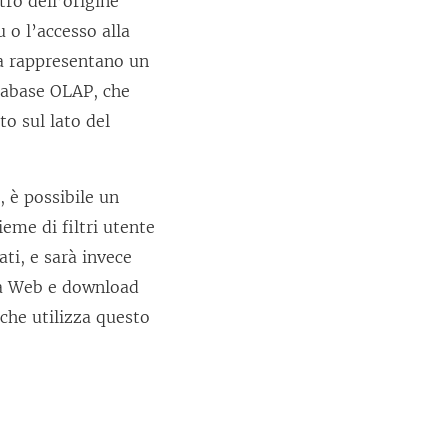
tro dell’origine
e
u o l’accesso alla
n
ta rappresentano un
t
atabase OLAP, che
o
to sul lato del
v
i
, è possibile un
e
ieme di filtri utente
n
ti, e sarà invece
e
ica Web e download
a
 che utilizza questo
p
e
r
t
o