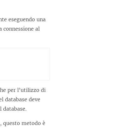
s
t
r
ente eseguendo una
a
la connessione al
)
he per l’utilizzo di
del database deve
l database.
a, questo metodo è