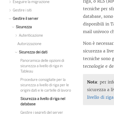
riga, o RLS (Ro
Eseguire la migrazione
tecniche per sfr
Gestire i siti
database, sono 
Gestire il server
disponibili in 
Sicurezza
mail univoco ch
Autenticazione
Non è necessar
Autorizzazione
sicurezza a liv
Sicurezza dei dati
tecniche sono g
Panoramica delle opzioni di
tecnologie e de
sicurezza a livello di riga in
Tableau
Procedure consigliate per la
Nota
: per in
sicurezza a livello di riga per le
sicurezza a l
origini dati e le cartelle di lavoro
livello di rig
Sicurezza a livello di riga nel
database
Gestire i segreti del server