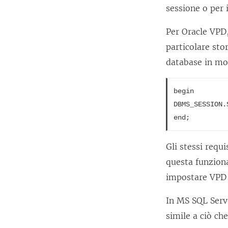
sessione o per
Per Oracle VPD
particolare sto
database in mo
begin

DBMS_SESSION.
end;
Gli stessi requ
questa funziona
impostare VPD e
In MS SQL Serv
simile a ciò ch