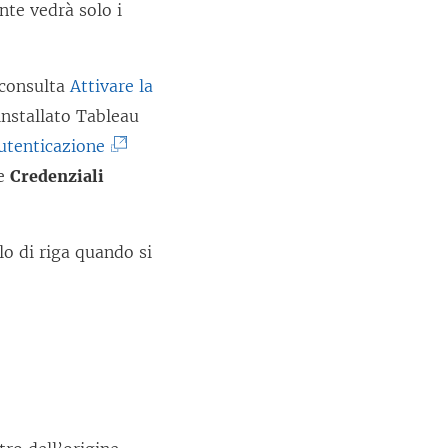
ente vedrà solo i
 consulta
Attivare la
 installato Tableau
(
utenticazione
I
re
Credenziali
l
c
lo di riga quando si
o
l
l
e
g
a
m