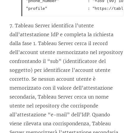
"phone_number"            : "+359 (99) 1002003
o
i
v
e
i
n
7.
Tableau Server
identifica l’utente
e
e
dall’attestazione IdP e completa la richiesta
n
a
dalla fase 1.
Tableau Server
cerca il record
e
p
dell’account utente memorizzato nel repository
a
e
confrontando il “sub” (identificatore del
p
r
soggetto) per identificare l’account utente
e
t
corretto. Se nessun account utente è
r
o
memorizzato con il valore dell’attestazione
t
i
secondaria,
Tableau Server
cerca un nome
o
n
utente nel repository che corrisponde
i
u
all’attestazione “e-mail” dell’IdP. Quando
n
n
viene rilevata una corrispondenza,
Tableau
u
a
Server
memorizzerà l’attestazione secondaria