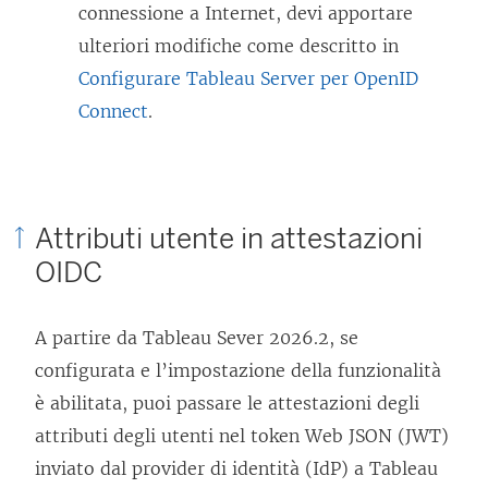
a
connessione a Internet, devi apportare
f
ulteriori modifiche come descritto in
i
Configurare Tableau Server per OpenID
n
Connect
.
e
s
t
Attributi utente in attestazioni
r
OIDC
a
)
A partire da Tableau Sever 2026.2
, se
configurata e l’impostazione della funzionalità
è abilitata, puoi passare le attestazioni degli
attributi degli utenti nel token Web JSON (JWT)
inviato dal provider di identità (IdP) a Tableau