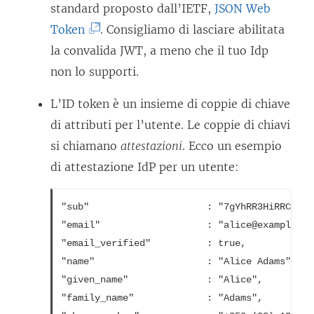
I
standard proposto dall’IETF,
JSON Web
(
l
Token
. Consigliamo di lasciare abilitata
I
c
la convalida JWT, a meno che il tuo Idp
l
o
non lo supporti.
c
l
L’ID token è un insieme di coppie di chiave
o
l
di attributi per l’utente. Le coppie di chiavi
l
e
si chiamano
attestazioni
. Ecco un esempio
l
g
di attestazione IdP per un utente:
e
a
g
m
"sub"                     : "7gYhRR3HiRRCaRcg
a
e
"email"                   : "alice@example.com
m
n
"email_verified"          : true,

e
t
"name"                    : "Alice Adams",

"given_name"              : "Alice",

n
o
"family_name"             : "Adams",

t
v