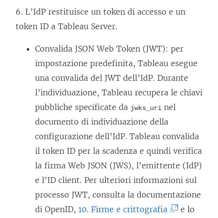
n
6. L’IdP restituisce un token di accesso e un
e
token ID a
Tableau Server
.
s
Convalida JSON Web Token (JWT): per
t
impostazione predefinita, Tableau esegue
r
una convalida del JWT dell’IdP. Durante
a
l’individuazione, Tableau recupera le chiavi
)
pubbliche specificate da
nel
jwks_uri
documento di individuazione della
configurazione dell’IdP. Tableau convalida
il token ID per la scadenza e quindi verifica
la firma Web JSON (JWS), l’emittente (IdP)
e l’ID client. Per ulteriori informazioni sul
processo JWT, consulta la documentazione
(
di
OpenID
,
10. Firme e crittografia
e lo