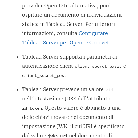
l
provider OpenID
.
In alternativa, puoi
l
ospitare un documento di individuazione
e
statica in Tableau Server. Per ulteriori
g
informazioni, consulta
Configurare
a
Tableau Server per OpenID Connect
.
m
e
Tableau Server
supporta i parametri di
n
autenticazione client
e
client_secret_basic
t
.
client_secret_post
o
Tableau Server
prevede un valore
kid
v
nell’intestazione JOSE dell’attributo
i
. Questo valore è abbinato a una
id_token
e
delle chiavi trovate nel documento di
n
impostazione JWK, il cui URI è specificato
e
dal valore
nel documento di
jwks_uri