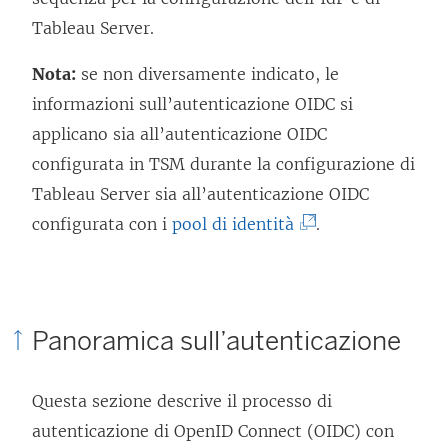
Tableau Server
.
Nota:
se non diversamente indicato, le
informazioni sull’autenticazione OIDC si
applicano sia all’autenticazione OIDC
configurata in TSM durante la configurazione di
Tableau Server sia all’autenticazione OIDC
(
configurata con i
pool di identità
.
I
l
c
Panoramica sull’autenticazione
o
l
Questa sezione descrive il processo di
l
autenticazione di OpenID Connect (OIDC) con
e