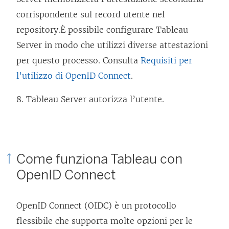
n
n
corrispondente sul record utente nel
a
u
repository.
È possibile configurare
Tableau
n
o
Server
in modo che utilizzi diverse attestazioni
u
v
per questo processo. Consulta
Requisiti per
o
a
l’utilizzo di OpenID Connect
.
v
f
8.
Tableau Server
autorizza l’utente.
a
i
f
n
i
e
n
s
Come funziona Tableau con
e
t
OpenID Connect
s
r
t
a
OpenID Connect (OIDC) è un protocollo
r
)
flessibile che supporta molte opzioni per le
a