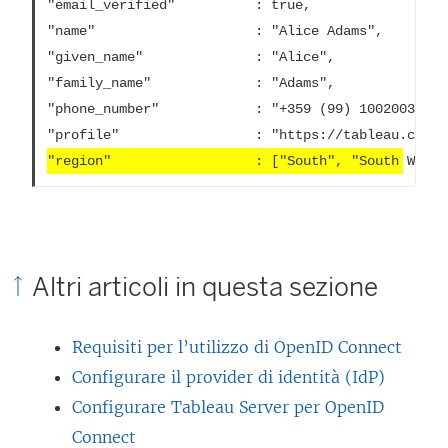
"email_verified"          : true,

"name"                    : "Alice Adams",

"given_name"              : "Alice",

"family_name"             : "Adams",

"phone_number"            : "+359 (99) 100200305",

"region"			 	  : ["South", "South West
Altri articoli in questa sezione
Requisiti per l’utilizzo di OpenID Connect
Configurare il provider di identità (IdP)
Configurare Tableau Server per OpenID
Connect