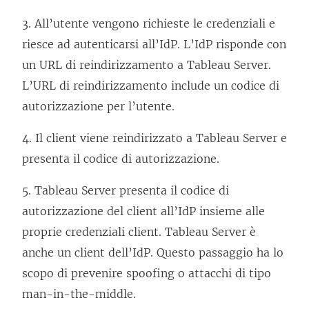
r
3. All’utente vengono richieste le credenziali e
t
riesce ad autenticarsi all’IdP. L’IdP risponde con
o
un URL di reindirizzamento a
Tableau Server
.
i
L’URL di reindirizzamento include un codice di
n
autorizzazione per l’utente.
u
n
4. Il client viene reindirizzato a
Tableau Server
e
a
presenta il codice di autorizzazione.
n
5.
Tableau Server
presenta il codice di
u
autorizzazione del client all’IdP insieme alle
o
proprie credenziali client.
Tableau Server
è
v
anche un client dell’IdP. Questo passaggio ha lo
a
scopo di prevenire spoofing o attacchi di tipo
f
man-in-the-middle.
i