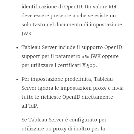
a
identificazione di OpenID. Un valore
kid
p
deve essere presente anche se esiste un
e
solo tasto nel documento di impostazione
r
JWK.
t
o
Tableau Server
include il supporto OpenID
i
support per il parametro
JWK oppure
x5c
n
per utilizzare i certificati X.509.
u
Per impostazione predefinita,
Tableau
n
Server
ignora le impostazioni proxy e invia
a
tutte le richieste OpenID direttamente
n
all’IdP.
u
o
Se
Tableau Server
è configurato per
v
utilizzare un proxy di inoltro per la