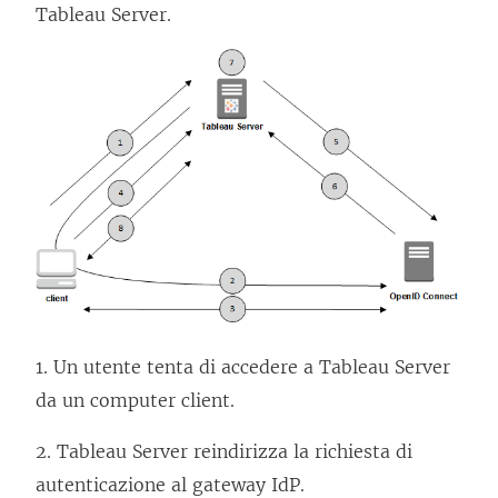
Tableau Server
.
g
a
m
e
n
t
o
v
i
e
n
1. Un utente tenta di accedere a
Tableau Server
e
da un computer client.
a
p
2.
Tableau Server
reindirizza la richiesta di
e
autenticazione al gateway IdP.