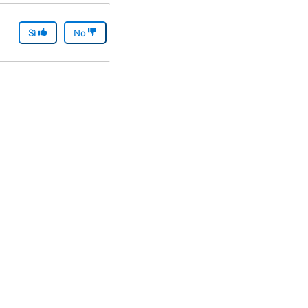
Sì
No