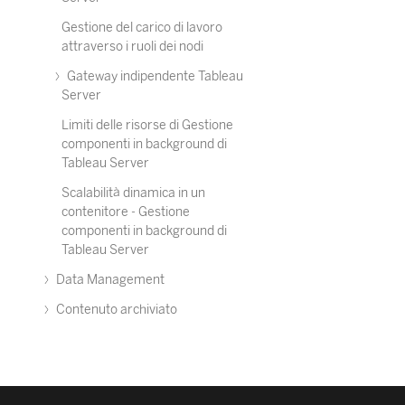
Gestione del carico di lavoro
attraverso i ruoli dei nodi
Gateway indipendente Tableau
Server
Limiti delle risorse di Gestione
componenti in background di
Tableau Server
Scalabilità dinamica in un
contenitore - Gestione
componenti in background di
Tableau Server
Data Management
Contenuto archiviato