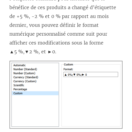
n
bénéfice de ces produits a changé d’étiquette
e
de +5 %, -2 % et 0 % par rapport au mois
n
dernier, vous pouvez définir le format
o
numérique personnalisé comme suit pour
u
afficher ces modifications sous la forme
v
▲5 %,▼2 %, et ►0.
e
l
l
e
f
e
n
ê
t