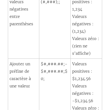
valeurs
(#,###);;
positives :
négatives
1,234
entre
Valeurs
parenthèses
négatives :
(1,234)
Valeurs zéro :
(rien ne
s’affiche)
Ajouter un
$#,###.##;-
Valeurs
préfixe de
$#,###.##;$
positives :
caractère à
0;
$1,234.56
une valeur
Valeurs
négatives :
-$1,234.56
Valeurs zéro :