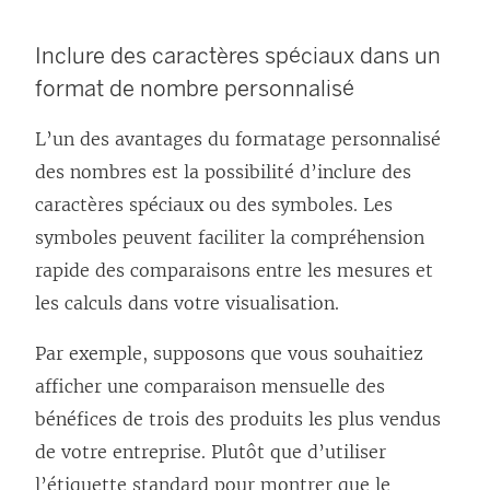
i
e
Inclure des caractères spéciaux dans un
n
format de nombre personnalisé
s
L’un des avantages du formatage personnalisé
’
des nombres est la possibilité d’inclure des
o
caractères spéciaux ou des symboles. Les
u
symboles peuvent faciliter la compréhension
v
rapide des comparaisons entre les mesures et
r
les calculs dans votre visualisation.
e
d
Par exemple, supposons que vous souhaitiez
a
afficher une comparaison mensuelle des
n
bénéfices de trois des produits les plus vendus
s
de votre entreprise. Plutôt que d’utiliser
u
l’étiquette standard pour montrer que le