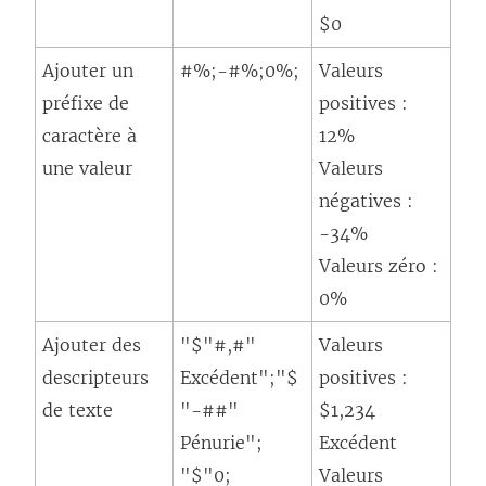
$0
Ajouter un
#%;-#%;0%;
Valeurs
préfixe de
positives :
caractère à
12%
une valeur
Valeurs
négatives :
-34%
Valeurs zéro :
0%
Ajouter des
"$"#,#"
Valeurs
descripteurs
Excédent";"$
positives :
de texte
"-##"
$1,234
Pénurie";
Excédent
"$"0;
Valeurs