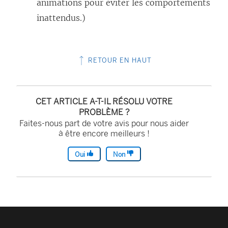
animations pour éviter les comportements
f
t
inattendus.)
e
r
n
e
ê
)
RETOUR EN HAUT
t
r
CET ARTICLE A-T-IL RÉSOLU VOTRE
e
PROBLÈME ?
)
Faites-nous part de votre avis pour nous aider
à être encore meilleurs !
Oui
Non