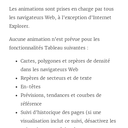
d
u
Les animations sont prises en charge par tous
a
n
les navigateurs Web, à l’exception d’Internet
n
e
Explorer.
s
n
Aucune animation n’est prévue pour les
u
o
fonctionnalités Tableau suivantes :
n
u
e
v
Cartes, polygones et repères de densité
n
e
dans les navigateurs Web
o
l
Repères de secteurs et de texte
u
l
En-têtes
v
e
Prévisions, tendances et courbes de
e
f
référence
l
e
Suivi d’historique des pages (si une
l
n
visualisation inclut ce suivi, désactivez les
e
ê