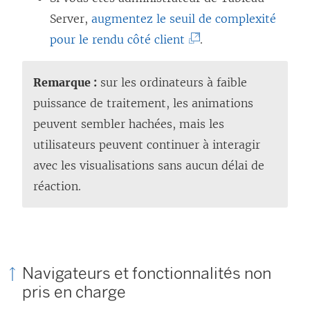
l
Server,
augmentez le seuil de complexité
(
i
pour le rendu côté client
.
L
e
e
n
Remarque :
sur les ordinateurs à faible
l
s
puissance de traitement, les animations
i
’
peuvent sembler hachées, mais les
e
o
utilisateurs peuvent continuer à interagir
n
u
avec les visualisations sans aucun délai de
s
v
réaction.
’
r
o
e
u
d
v
a
Navigateurs et fonctionnalités non
r
n
pris en charge
e
s