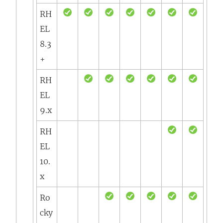
RH
EL
8.3
+
RH
EL
9.x
RH
EL
10.
x
Ro
cky