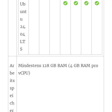
Ub
unt
u
24.
04
LT
S
Ar
Mindestens 128 GB RAM (4 GB RAM pro
be
vCPU)
its
sp
ei
ch
er