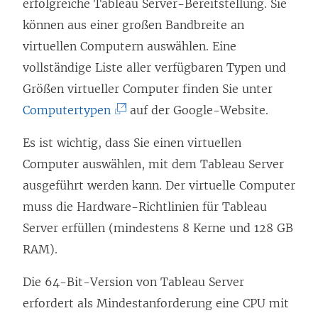
erfolgreiche Tableau Server-Bereitstellung. Sie
e
u
n
können aus einer großen Bandbreite an
r
e
e
virtuellen Computern auswählen. Eine
g
m
u
vollständige Liste aller verfügbaren Typen und
e
F
e
Größen virtueller Computer finden Sie unter
ö
e
m
(
Computertypen
f
auf der Google-Website.
n
F
L
f
s
e
Es ist wichtig, dass Sie einen virtuellen
i
n
t
n
Computer auswählen, mit dem Tableau Server
n
e
e
s
ausgeführt werden kann. Der virtuelle Computer
k
t
r
t
muss die Hardware-Richtlinien für Tableau
w
)
g
e
Server erfüllen (mindestens 8 Kerne und 128 GB
i
e
r
RAM).
r
ö
g
d
Die 64-Bit-Version von Tableau Server
f
e
i
erfordert als Mindestanforderung eine CPU mit
f
ö