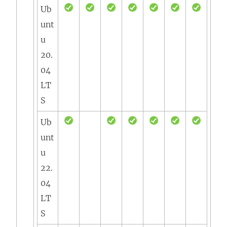
Ub
unt
u
20.
04
LT
S
Ub
unt
u
22.
04
LT
S