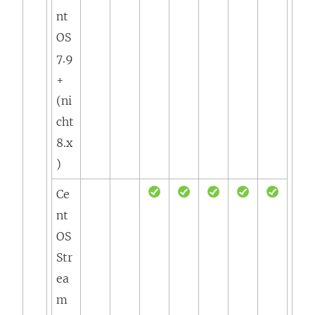
nt
OS
7.9
+
(ni
cht
8.x
)
Ce
nt
OS
Str
ea
m