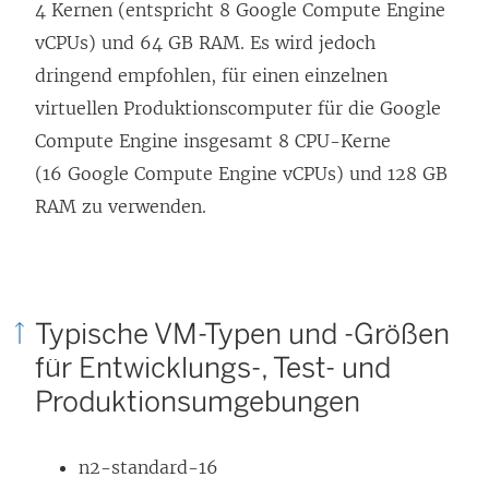
n
4 Kernen (entspricht 8 Google Compute Engine
n
f
n
vCPUs) und 64 GB RAM. Es wird jedoch
e
f
e
dringend empfohlen, für einen einzelnen
t
n
u
virtuellen Produktionscomputer für die Google
)
e
e
Compute Engine insgesamt 8 CPU-Kerne
t
m
(16 Google Compute Engine vCPUs) und 128 GB
)
F
RAM zu verwenden.
e
n
s
Typische VM-Typen und -Größen
t
für Entwicklungs-, Test- und
e
Produktionsumgebungen
r
g
e
n2-standard-16