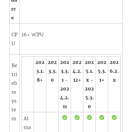
ou
rc
e
CP
16+ vCPU
U
202
202
202
202
202
202
202
Be
3.1.
3.3.
3.3.
4.2.
5.1.
5.3.
6.2.
tri
8+
0
1 -
12+
x -
1+
x
eb
202
202
ss
4.2.
5.3.
ys
11
0
te
m
Al
ma