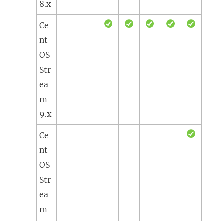
8.x
Ce
nt
OS
Str
ea
m
9.x
Ce
nt
OS
Str
ea
m