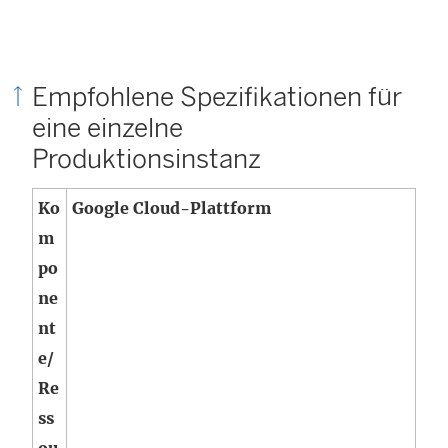
ö
f
f
Empfohlene Spezifikationen für
n
eine einzelne
e
Produktionsinstanz
t
)
Ko
Google Cloud-Plattform
m
po
ne
nt
e/
Re
ss