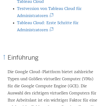
i
Tableau Cloud
r
Testversion von Tableau Cloud für
d
(
Administratoren
i
L
Tableau Cloud: Erste Schritte für
n
i
(
Administratoren
n
n
L
e
k
i
u
w
n
Einführung
e
i
k
m
r
w
Die Google Cloud-Plattform bietet zahlreiche
F
d
i
Typen und Größen virtueller Computer (VMs)
e
i
r
für die Google Compute Engine (GCE). Die
n
n
d
Auswahl des richtigen virtuellen Computers für
s
n
i
Ihre Arbeitslast ist ein wichtiger Faktor für eine
t
e
n