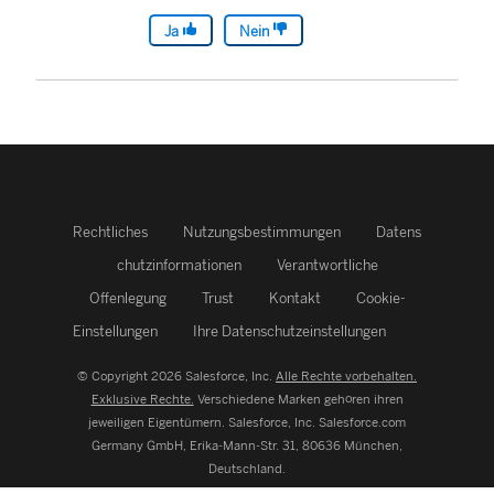
Ja
Nein
Rechtliches
Nutzungsbestimmungen
Datens
chutzinformationen
Verantwortliche
Offenlegung
Trust
Kontakt
Cookie-
Einstellungen
Ihre Datenschutzeinstellungen
© Copyright 2026 Salesforce, Inc.
Alle Rechte vorbehalten.
Exklusive Rechte.
Verschiedene Marken gehören ihren
jeweiligen Eigentümern. Salesforce, Inc.
Salesforce.com
Germany GmbH, Erika-Mann-Str. 31, 80636 München,
Deutschland.