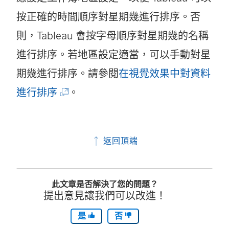
按正確的時間順序對星期幾進行排序。否
則，Tableau 會按字母順序對星期幾的名稱
進行排序。若地區設定適當，可以手動對星
期幾進行排序。請參閱
在視覺效果中對資料
(
進行排序
。
連
結
返回頂端
在
新
此文章是否解決了您的問題？
視
提出意見讓我們可以改進！
窗
是
否
開