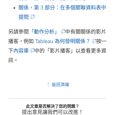
結
連
關係，第 3 部分：在多個關聯資料表中
(
在
結
提問
連
新
在
(
另請參閱
「動作分析」
中有關關係的影片
結
視
新
連
(
播客，例如
Tableau 為何發明關係？
按一
在
窗
視
(
結
連
下
內容庫
中的「影片播客」以查看更多資
新
開
窗
連
在
結
訊。
視
啟
開
結
新
在
窗
)
啟
在
視
新
開
)
返回頂端
新
窗
視
啟
視
開
窗
)
此文章是否解決了您的問題？
窗
啟
開
提出意見讓我們可以改進！