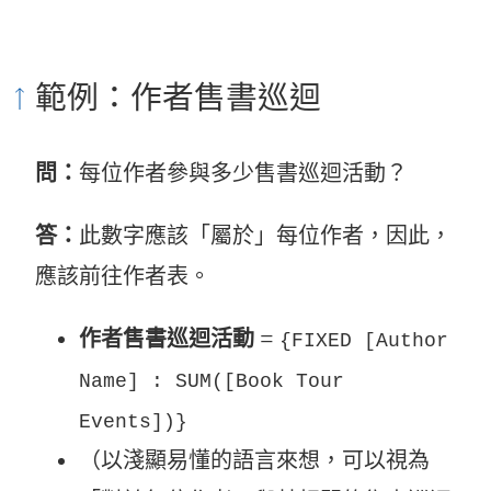
結
在
範例：作者售書巡迴
新
視
問：
每位作者參與多少售書巡迴活動？
窗
答：
此數字應該「屬於」每位作者，因此，
開
應該前往作者表。
啟
)
作者售書巡迴活動
=
{FIXED [Author
Name] : SUM([Book Tour
Events])}
（以淺顯易懂的語言來想，可以視為