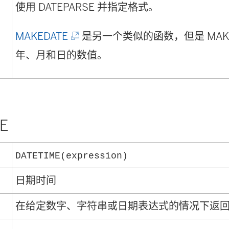
接
使用 DATEPARSE 并指定格式。
在
(
MAKEDATE
是另一个类似的函数，但是 MAKE
新
链
年、月和日的数值。
窗
接
口
在
中
新
打
E
窗
开
口
DATETIME(expression)
)
中
日期时间
打
在给定数字、字符串或日期表达式的情况下返
开
)