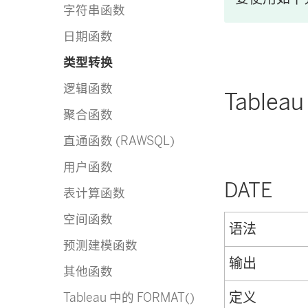
字符串函数
日期函数
类型转换
逻辑函数
Tabl
聚合函数
直通函数 (RAWSQL)
用户函数
DATE
表计算函数
空间函数
语法
预测建模函数
输出
其他函数
定义
Tableau 中的 FORMAT()