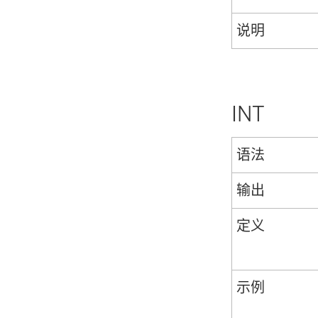
说明
INT
语法
输出
定义
示例