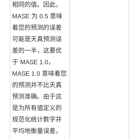
相同的值。因此，
MASE 为 0.5 意味
着您的预测的误差
可能是天真预测误
差的一半，这要优
于 MASE 1.0，
MASE 1.0 意味着您
的预测并不比天真
预测准确。由于这
是为所有值定义的
规范化统计数字并
平均地衡量误差，