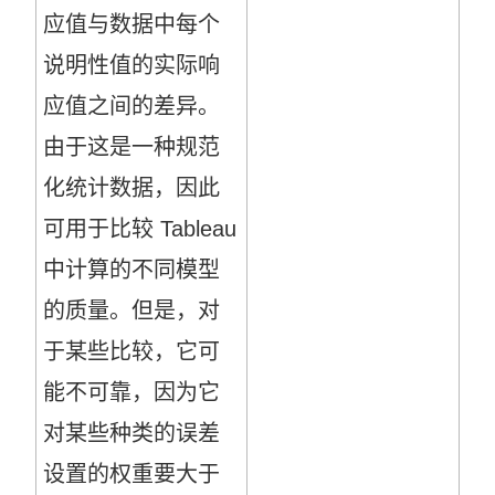
应值与数据中每个
说明性值的实际响
应值之间的差异。
由于这是一种规范
化统计数据，因此
可用于比较 Tableau
中计算的不同模型
的质量。但是，对
于某些比较，它可
能不可靠，因为它
对某些种类的误差
设置的权重要大于