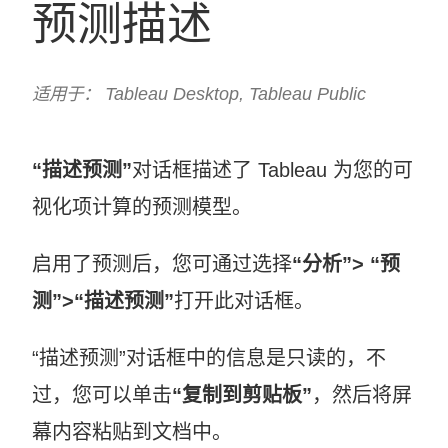
预测描述
适用于： Tableau Desktop, Tableau Public
“描述预测”
对话框描述了 Tableau 为您的可
视化项计算的预测模型。
启用了预测后，您可通过选择
“分析”>
“预
测”>
“描述预测”
打开此对话框。
“描述预测”对话框中的信息是只读的，不
过，您可以单击
“复制到剪贴板”
，然后将屏
幕内容粘贴到文档中。