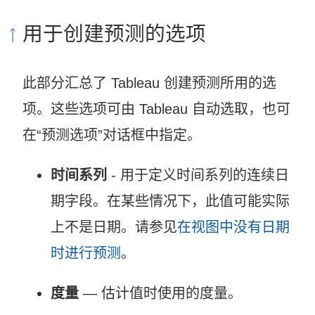
用于创建预测的选项
此部分汇总了 Tableau 创建预测所用的选
项。这些选项可由 Tableau 自动选取，也可
在“预测选项”对话框中指定。
时间系列
- 用于定义时间系列的连续日
期字段。在某些情况下，此值可能实际
上不是日期。请参见
在视图中没有日期
时进行预测
。
度量
— 估计值时使用的度量。