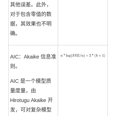
其他误差。此外，
对于包含零值的数
据，其效果也不明
确。
AIC：Akaike 信息准
则。
AIC 是一个模型质
量度量，由
Hirotugu Akaike 开
发，可对复杂模型