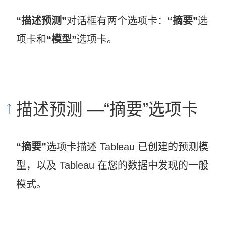
“描述预测”
对话框有两个选项卡：
“摘要”
选
项卡和
“模型”
选项卡。
描述预测 —“摘要”选项卡
“摘要”
选项卡描述 Tableau 已创建的预测模
型，以及 Tableau 在您的数据中发现的一般
模式。