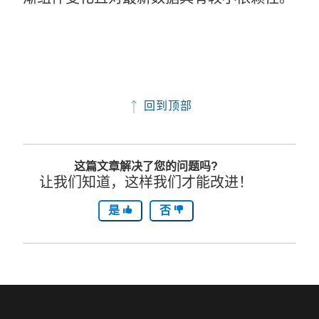
回到顶部
这篇文章解决了您的问题吗?
让我们知道，这样我们才能改进！
是
否