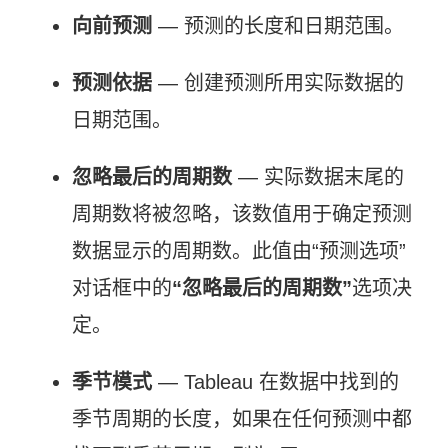
向前预测
— 预测的长度和日期范围。
预测依据
— 创建预测所用实际数据的
日期范围。
忽略最后的周期数
— 实际数据末尾的
周期数将被忽略，该数值用于确定预测
数据显示的周期数。此值由“预测选项”
对话框中的
“忽略最后的周期数”
选项决
定。
季节模式
— Tableau 在数据中找到的
季节周期的长度，如果在任何预测中都