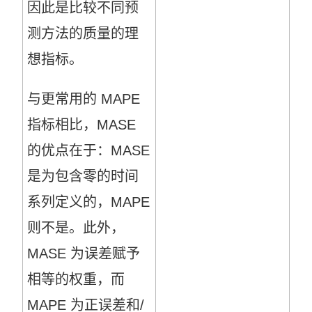
因此是比较不同预
测方法的质量的理
想指标。
与更常用的 MAPE
指标相比，MASE
的优点在于：MASE
是为包含零的时间
系列定义的，MAPE
则不是。此外，
MASE 为误差赋予
相等的权重，而
MAPE 为正误差和/