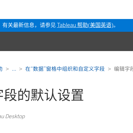
有关最新信息，请参见
Tableau 帮助(美国英语)
。
帮助
...
在“数据”窗格中组织和自定义字段
编辑字
字段的默认设置
u Desktop