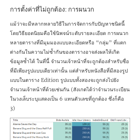
ง
การตั้งค่าที่ไม่ถูกต้อง: การผนวก
ก์
จ
แม้ว่าจะมีหลากหลายวิธีในการจัดการกับปัญหาชนิดนี้
ะ
โดยวิธียอดนิยมคือใช้นิพจน์ระดับรายละเอียด การผนวก
เ
หลายตารางที่มีมุมมองแบบละเอียดหรือ “กลุ่ม” ที่แตก
ปิ
ต่างกันในความไม่ซ้ำกันของตารางอาจส่งผลให้เกิด
ด
ข้อมูลซ้ำได้ ในที่นี้ จำนวนเจ้าหน้าที่จะถูกต้องสำหรับชื่อ
ใ
ที่มีเพียงรูปแบบเดียวเท่านั้น แต่สำหรับหนังสือที่มีสองรูป
น
แบบในตาราง Edition รูปแบบทั้งสองจะถูกส่งไปยัง
ห
จำนวนเจ้าหน้าที่ด้วยเช่นกัน (สังเกตได้ว่าจำนวนระเบียน
น้
ในวงเล็บระบุแสดงเป็น 6 แทนตัวเลขที่ถูกต้อง ซึ่งก็คือ
า
3)
ต่
า
ง