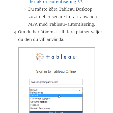
(
flerfaktorsautentisering
.
L
Du måste köra Tableau Desktop
ä
2021.1 eller senare för att använda
n
MFA med Tableau-autentisering.
k
Om du har åtkomst till flera platser väljer
e
du den du vill använda.
n
ö
p
p
n
a
s
i
e