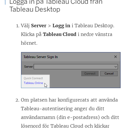
Logga in på Tableau Cloud från
Tableau Desktop
i
e
Välj
Server
>
Logg in
i Tableau Desktop.
t
Klicka på
Tableau Cloud
i nedre vänstra
t
hörnet.
n
y
t
t
f
ö
n
Om platsen har konfigurerats att använda
s
Tableau-autentisering anger du ditt
t
användarnamn (din e-postadress) och ditt
e
lösenord för Tableau Cloud och klickar