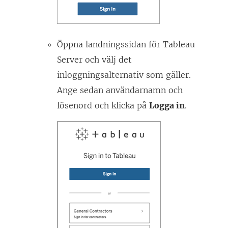
a
s
i
Öppna landningssidan för Tableau
e
Server och välj det
t
inloggningsalternativ som gäller.
t
Ange sedan användarnamn och
n
lösenord och klicka på
Logga in
.
y
t
t
f
ö
n
s
t