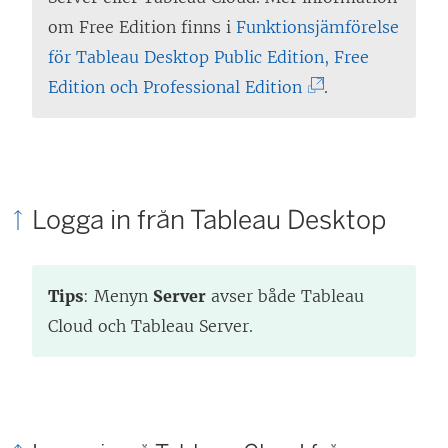
om Free Edition finns i
Funktionsjämförelse
för Tableau Desktop Public Edition, Free
(
Edition och Professional Edition
.
L
ä
n
k
Logga in från Tableau Desktop
e
n
Tips
: Menyn
Server
avser både Tableau
ö
Cloud och Tableau Server.
p
p
n
a
s