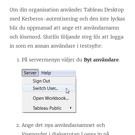
p
Om din organisation använder
n
Tableau Desktop
med Kerberos-autentisering och den inte lyckas
a
blir du uppmanad att ange ett användarnamn
s
och lösenord. Slutför följande steg för att logga
i
in som en annan användare i testsyfte:
e
t
På servermenyn väljer du
Byt användare
.
t
n
y
t
t
f
ö
Ange det nya användarnamnet och
n
lösenordet i dialogrutan Logga in på