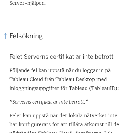
L
Server-hjälpen.
ä
n
k
Felsökning
e
n
Felet Serverns certifikat är inte betrott
ö
p
Följande fel kan uppstå när du loggar in på
p
Tableau Cloud från Tableau Desktop med
n
inloggningsuppgifter för Tableau (TableauID):
a
s
”
Serverns certifikat är inte betrott.”
i
Felet kan uppstå när det lokala nätverket inte
e
har konfigurerats för att tillåta åtkomst till de
t