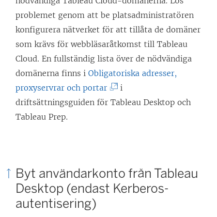
nödvändiga Tableau Cloud-domänerna. Lös
t
problemet genom att be platsadministratören
n
konfigurera nätverket för att tillåta de domäner
y
som krävs för webbläsaråtkomst till Tableau
t
Cloud. En fullständig lista över de nödvändiga
t
domänerna finns i
Obligatoriska adresser,
f
(
proxyservrar och portar
i
ö
L
driftsättningsguiden för Tableau Desktop och
n
ä
Tableau Prep.
s
n
t
k
e
e
r
Byt användarkonto från Tableau
n
)
Desktop (endast Kerberos-
ö
autentisering)
p