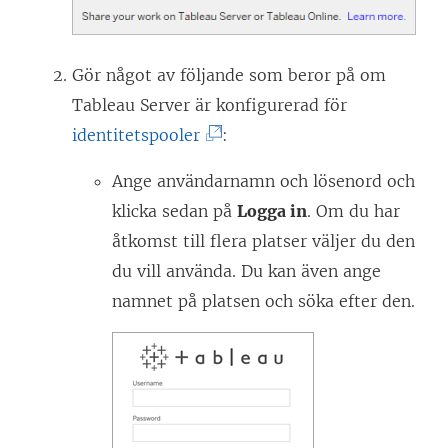
Gör något av följande som beror på om
Tableau Server är konfigurerad för
(
identitetspooler
:
L
Ange användarnamn och lösenord och
ä
klicka sedan på
Logga in
. Om du har
n
åtkomst till flera platser väljer du den
k
du vill använda. Du kan även ange
e
namnet på platsen och söka efter den.
n
ö
p
p
n