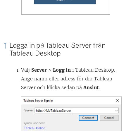
t
t
n
y
t
Logga in på Tableau Server från
t
Tableau Desktop
f
ö
Välj
Server
>
Logg in
i Tableau Desktop.
n
Ange namn eller adress för din Tableau
s
Server och klicka sedan på
Anslut
.
t
e
r
)