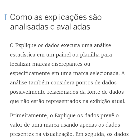
i
Como as explicações são
n
analisadas e avaliadas
k
a
O Explique os dados executa uma análise
b
estatística em um painel ou planilha para
r
localizar marcas discrepantes ou
e
especificamente em uma marca selecionada. A
e
análise também considera pontos de dados
m
possivelmente relacionados da fonte de dados
n
que não estão representados na exibição atual.
o
v
Primeiramente, o Explique os dados prevê o
a
valor de uma marca usando apenas os dados
j
presentes na visualização. Em seguida, os dados
a