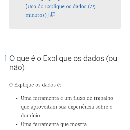
l
[Uso do Explique os dados (45
(
i
minutos)]
O
n
l
k
i
a
n
b
O que é o Explique os dados (ou
k
r
não)
a
e
b
e
r
m
O Explique os dados é:
e
n
Uma ferramenta e um fluxo de trabalho
e
o
que aproveitam sua experiência sobre o
m
v
domínio.
n
a
Uma ferramenta que mostra
o
j