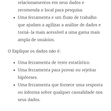
relacionamentos em seus dados e
v
a
recomenda o local para pesquisa.
a
n
Uma ferramenta e um fluxo de trabalho
j
e
que ajudam a agilizar a análise de dados e
a
l
torná-la mais acessível a uma gama mais
n
a
ampla de usuários.
e
)
l
O Explique os dados não é:
a
Uma ferramenta de teste estatístico.
)
Uma ferramenta para provar ou rejeitar
hipóteses.
Uma ferramenta que fornece uma resposta
ou informa sobre qualquer causalidade nos
seus dados.