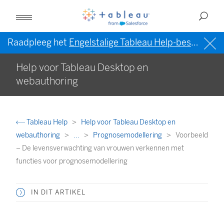
Raadpleeg het
Engelstalige Tableau Help-bestand (VS)
Help voor Tableau Desktop en
webauthoring
Tableau Help
Help voor Tableau Desktop en
webauthoring
...
Prognosemodellering
Voorbeeld
– De levensverwachting van vrouwen verkennen met
functies voor prognosemodellering
IN DIT ARTIKEL