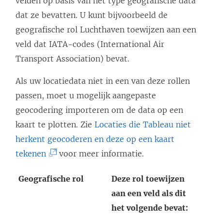
velden op basis van het type geografische data
dat ze bevatten. U kunt bijvoorbeeld de
geografische rol Luchthaven toewijzen aan een
veld dat IATA-codes (International Air
Transport Association) bevat.
Als uw locatiedata niet in een van deze rollen
passen, moet u mogelijk aangepaste
geocodering importeren om de data op een
kaart te plotten. Zie
Locaties die Tableau niet
herkent geocoderen en deze op een kaart
(
tekenen
voor meer informatie.
L
Geografische rol
Deze rol toewijzen
i
aan een veld als dit
n
het volgende bevat:
k