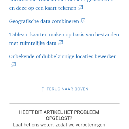
i
i
(
en deze op een kaart tekenen
n
n
L
k
(
Geografische data combineren
e
i
w
L
e
n
Tableau-kaarten maken op basis van bestanden
o
i
n
k
(
met ruimtelijke data
r
n
n
w
L
d
k
(
Onbekende of dubbelzinnige locaties bewerken
i
o
i
t
w
L
e
r
n
i
o
i
u
d
k
n
r
n
w
t
w
e
TERUG NAAR BOVEN
d
k
v
i
o
e
t
w
e
n
r
n
i
o
n
e
d
HEEFT DIT ARTIKEL HET PROBLEEM
n
n
r
OPGELOST?
s
e
t
i
e
Laat het ons weten, zodat we verbeteringen
d
t
n