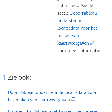
cijfers, enz. Zie de
sectie
Door Tableau
ondersteunde
locatiedata voor het
maken van
(
kaartweergaven
L
voor meer informatie.
i
n
k
Zie ook:
w
o
Door Tableau ondersteunde locatiedata voor
r
(
het maken van kaartweergaven
d
L
t
Locaties die Tableau niet herkent geocoderen