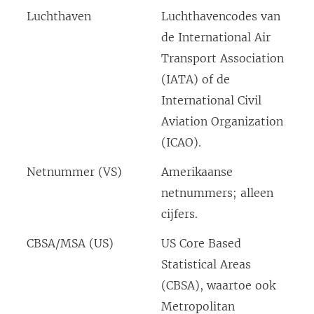
w
Luchthaven
Luchthavencodes van
o
de International Air
r
Transport Association
d
(IATA) of de
t
International Civil
i
Aviation Organization
n
(ICAO).
e
Netnummer (VS)
Amerikaanse
e
netnummers; alleen
n
cijfers.
n
CBSA/MSA (US)
US Core Based
i
Statistical Areas
e
(CBSA), waartoe ook
u
Metropolitan
w