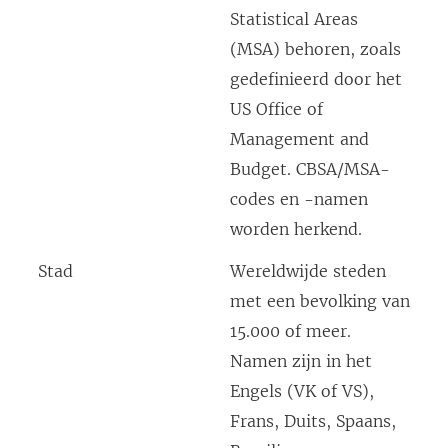
Statistical Areas
v
(MSA) behoren, zoals
e
gedefinieerd door het
n
US Office of
s
Management and
t
Budget. CBSA/MSA-
e
codes en -namen
r
worden herkend.
g
e
Stad
Wereldwijde steden
o
met een bevolking van
p
15.000 of meer.
e
Namen zijn in het
n
Engels (VK of VS),
d
Frans, Duits, Spaans,
)