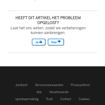
n
k
w
HEEFT DIT ARTIKEL HET PROBLEEM
o
OPGELOST?
Laat het ons weten, zodat we verbeteringen
r
kunnen aanbrengen.
d
t
Ja
Nee
i
n
e
e
n
n
Juridisch
Servicevoorwaarden
Privacyinform
i
atie
Verantwoorde
e
openbaarmaking
Trust
Contact
Cookiev