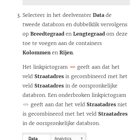
n
k
Selecteer in het deelvenster
Data
de
w
tweede databron en dubbelklik vervolgens
o
op
Breedtegraad
en
Lengtegraad
om deze
r
toe te voegen aan de containers
d
Kolommen
en
Rijen
.
t
Het linkpictogram
geeft aan dat het
i
veld
Straatadres
is gecombineerd met het
n
veld
Straatadres
in de oorspronkelijke
e
databron. Een onderbroken linkpictogram
e
geeft aan dat het veld
Straatadres
niet
n
is gecombineerd met het veld
Straatadres
n
in de oorspronkelijke databron.
i
e