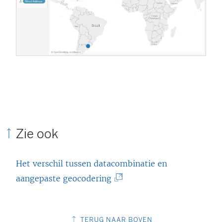
d
)
Zie ook
Het verschil tussen datacombinatie en
(
aangepaste geocodering
L
i
TERUG NAAR BOVEN