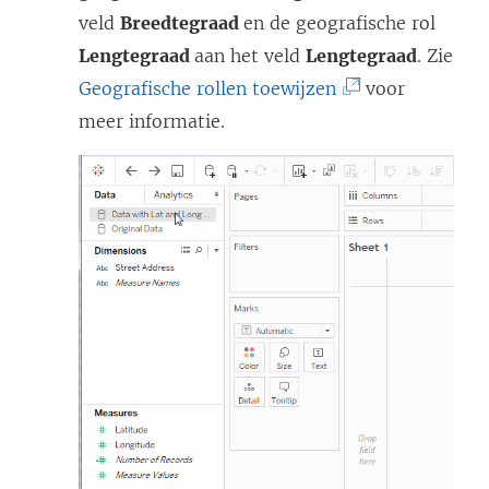
veld
Breedtegraad
en de geografische rol
Lengtegraad
aan het veld
Lengtegraad
. Zie
(
Geografische rollen toewijzen
voor
L
meer informatie.
i
n
k
w
o
r
d
t
i
n
e