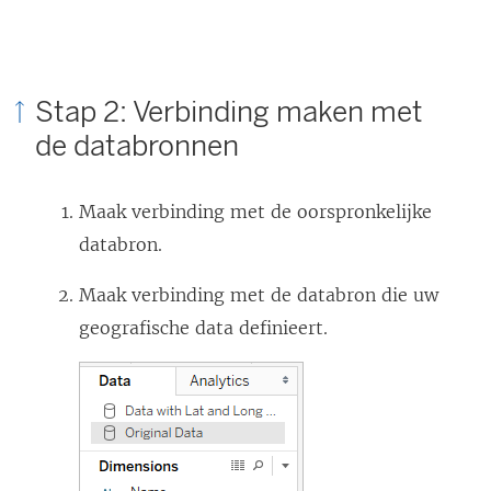
e
u
w
Stap 2: Verbinding maken met
v
de databronnen
e
n
Maak verbinding met de oorspronkelijke
s
databron.
t
e
Maak verbinding met de databron die uw
r
geografische data definieert.
g
e
o
p
e