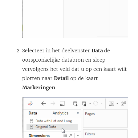
e
n
n
i
e
Selecteer in het deelvenster
Data
de
u
oorspronkelijke databron en sleep
w
vervolgens het veld dat u op een kaart wilt
v
plotten naar
Detail
op de kaart
e
Markeringen
.
n
s
t
e
r
g