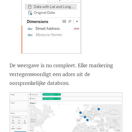
u
w
v
e
n
s
t
De weergave is nu compleet. Elke markering
e
vertegenwoordigt een adres uit de
r
oorspronkelijke databron.
g
e
o
p
e
n