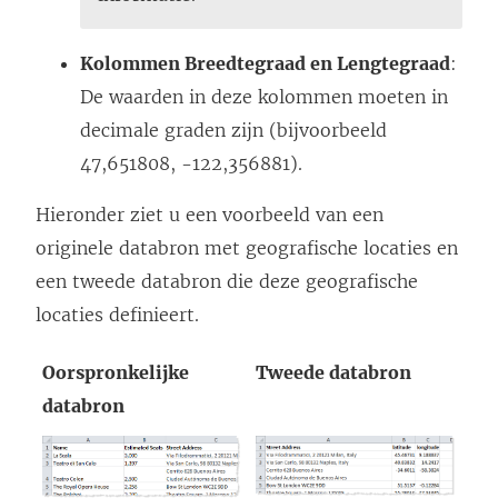
i
n
Kolommen Breedtegraad en Lengtegraad
:
k
De waarden in deze kolommen moeten in
w
decimale graden zijn (bijvoorbeeld
o
47,651808, -122,356881).
r
Hieronder ziet u een voorbeeld van een
d
originele databron met geografische locaties en
t
een tweede databron die deze geografische
i
locaties definieert.
n
e
Oorspronkelijke
Tweede databron
e
databron
n
n
i