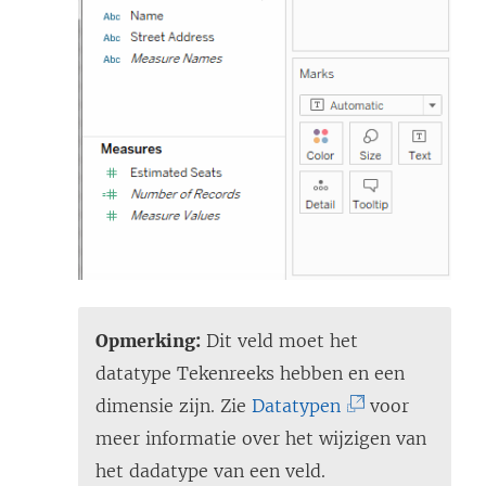
e
o
p
e
n
d
)
Opmerking:
Dit veld moet het
datatype Tekenreeks hebben en een
(
dimensie zijn. Zie
Datatypen
voor
L
meer informatie over het wijzigen van
i
het dadatype van een veld.