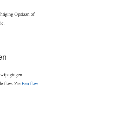
chtiging Opslaan of
ie.
en
 wijzigingen
de flow. Zie
Een flow