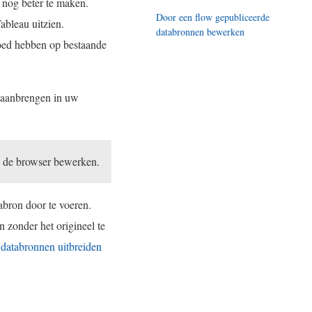
 nog beter te maken.
Door een flow gepubliceerde
ableau uitzien.
databronnen bewerken
loed hebben op bestaande
n aanbrengen in uw
n de browser bewerken.
bron door te voeren.
 zonder het origineel te
(
databronnen uitbreiden
L
i
n