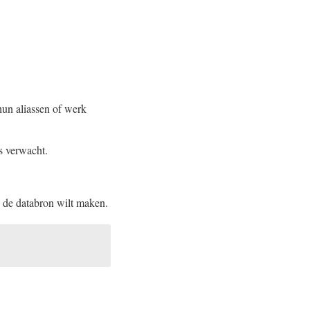
w
v
e
n
s
un aliassen of werk
t
e
s verwacht.
r
g
 de databron wilt maken.
e
o
p
e
n
d