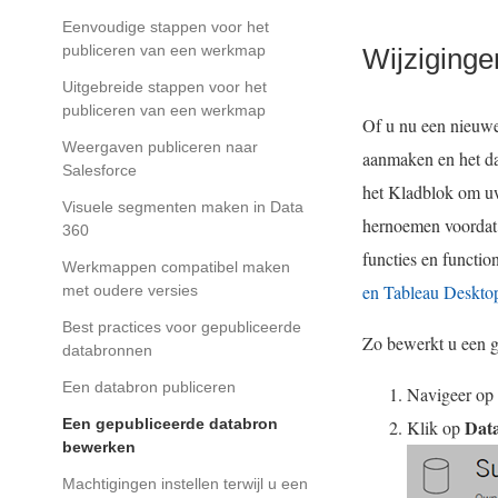
Eenvoudige stappen voor het
publiceren van een werkmap
Wijziginge
Uitgebreide stappen voor het
publiceren van een werkmap
Of u nu een nieuwe
Weergaven publiceren naar
aanmaken en het da
Salesforce
het Kladblok om uw
Visuele segmenten maken in Data
hernoemen voordat 
360
functies en functio
Werkmappen compatibel maken
en Tableau Deskto
met oudere versies
Best practices voor gepubliceerde
Zo bewerkt u een g
databronnen
Een databron publiceren
Navigeer op 
Een gepubliceerde databron
Dat
Klik op
bewerken
Machtigingen instellen terwijl u een