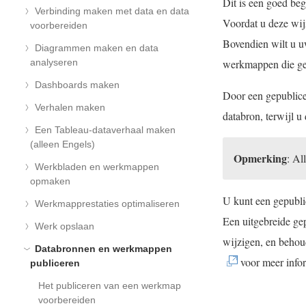
Dit is een goed be
Verbinding maken met data en data
Voordat u deze wijz
voorbereiden
Bovendien wilt u u
Diagrammen maken en data
analyseren
werkmappen die ge
Dashboards maken
Door een gepublice
Verhalen maken
databron, terwijl u
Een Tableau-dataverhaal maken
(alleen Engels)
Opmerking
: Al
Werkbladen en werkmappen
opmaken
U kunt een gepubl
Werkmapprestaties optimaliseren
Een uitgebreide gep
Werk opslaan
wijzigen, en behou
Databronnen en werkmappen
voor meer infor
publiceren
Het publiceren van een werkmap
voorbereiden