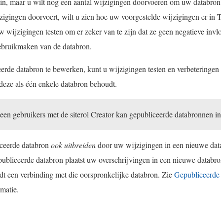
gin, maar u wilt nog een aantal wijzigingen doorvoeren om uw databron
igingen doorvoert, wilt u zien hoe uw voorgestelde wijzigingen er in T
w wijzigingen testen om er zeker van te zijn dat ze geen negatieve inv
bruikmaken van de databron.
erde databron te bewerken, kunt u wijzigingen testen en verbeteringe
 deze als één enkele databron behoudt.
leen gebruikers met de siterol
Creator
kan gepubliceerde databronnen i
iceerde databron
ook uitbreiden
door uw wijzigingen in een nieuwe data
ubliceerde databron plaatst uw overschrijvingen in een nieuwe databron
dt een verbinding met die oorspronkelijke databron. Zie
Gepubliceerde 
matie.