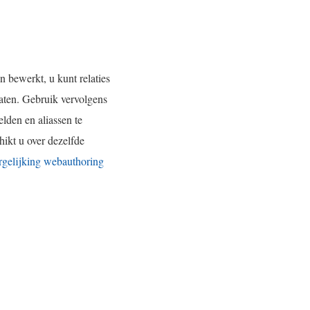
k
w
o
 bewerkt, u kunt relaties
r
aten. Gebruik vervolgens
d
lden en aliassen te
t
ikt u over dezelfde
i
rgelijking webauthoring
n
e
e
n
n
i
e
u