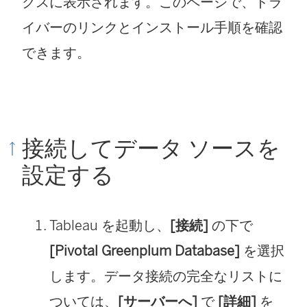
し
クスに表示されます。このページで、ドラ
い
イバーのリンクとインストール手順を確認
ウ
できます。
ィ
ン
ド
接続してデータ ソースを
ウ
設定する
で
リ
Tableau を起動し、
[接続]
の下で
ン
[Pivotal Greenplum Database]
を選択
ク
します。データ接続の完全なリストに
が
ついては、
[サーバーへ]
で
[詳細]
を
開