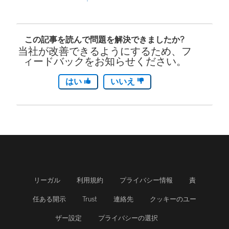
ィ
ン
この記事を読んで問題を解決できましたか?
ド
当社が改善できるようにするため、フ
ウ
ィードバックをお知らせください。
で
はい
いいえ
リ
ン
ク
が
開
リーガル
利用規約
プライバシー情報
責
く
任ある開示
Trust
連絡先
クッキーのユー
)
ザー設定
プライバシーの選択