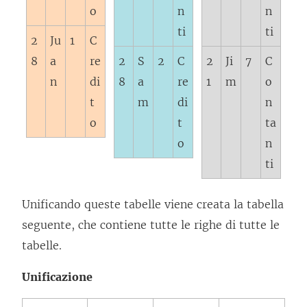
o
n
n
ti
ti
2
Ju
1
C
8
a
re
2
S
2
C
2
Ji
7
C
n
di
8
a
re
1
m
o
t
m
di
n
o
t
ta
o
n
ti
Unificando queste tabelle viene creata la tabella
seguente, che contiene tutte le righe di tutte le
tabelle.
Unificazione