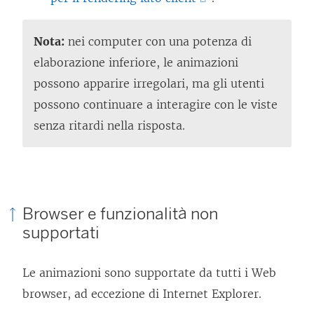
o
I
l
l
Nota:
nei computer con una potenza di
l
c
elaborazione inferiore, le animazioni
e
o
possono apparire irregolari, ma gli utenti
g
l
possono continuare a interagire con le viste
a
l
senza ritardi nella risposta.
m
e
e
g
n
a
t
m
Browser e funzionalità non
o
e
supportati
v
n
i
t
Le animazioni sono supportate da tutti i Web
e
o
browser, ad eccezione di Internet Explorer.
n
v