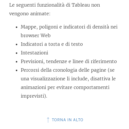
Le seguenti funzionalità di Tableau non
e
i
vengono animate:
a
e
p
n
Mappe, poligoni e indicatori di densità nei
e
e
browser Web
r
a
Indicatori a torta e di testo
t
p
Intestazioni
o
e
Previsioni, tendenze e linee di riferimento
i
r
Percorsi della cronologia delle pagine (se
n
t
una visualizzazione li include, disattiva le
u
o
animazioni per evitare comportamenti
n
i
imprevisti).
a
n
n
u
u
n
TORNA IN ALTO
o
a