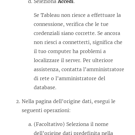
Seleziona
Accedi
.
u
n
Se Tableau non riesce a effettuare la
a
connessione, verifica che le tue
n
credenziali siano corrette. Se ancora
u
non riesci a connetterti, significa che
o
il tuo computer ha problemi a
v
localizzare il server. Per ulteriore
a
assistenza, contatta l’amministratore
f
di rete o l’amministratore del
i
database.
n
Nella pagina dell’origine dati, esegui le
e
seguenti operazioni:
s
t
(Facoltativo) Seleziona il nome
r
dell’origine dati predefinita nella