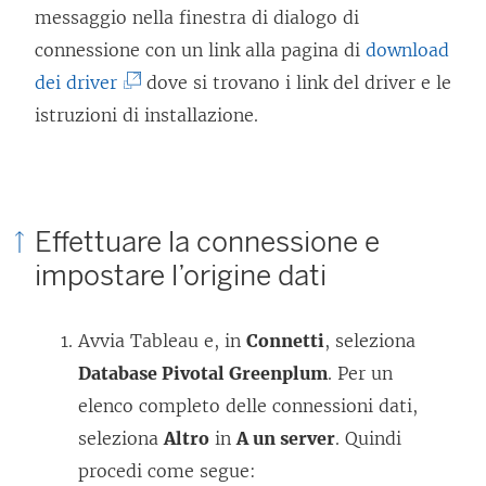
messaggio nella finestra di dialogo di
connessione con un link alla pagina di
download
(
dei driver
dove si trovano i link del driver e le
I
istruzioni di installazione.
l
c
o
Effettuare la connessione e
l
impostare l’origine dati
l
e
Avvia Tableau e, in
Connetti
, seleziona
g
Database Pivotal Greenplum
. Per un
a
elenco completo delle connessioni dati,
m
seleziona
Altro
in
A un server
. Quindi
e
procedi come segue:
n