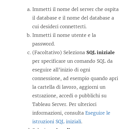
t
Immetti il nome del server che ospita
o
il database e il nome del database a
v
cui desideri connetterti.
i
Immetti il nome utente e la
e
password.
n
(Facoltativo) Seleziona
SQL iniziale
e
per specificare un comando SQL da
a
eseguire all’inizio di ogni
p
connessione, ad esempio quando apri
e
la cartella di lavoro, aggiorni un
r
estrazione, accedi o pubblichi su
t
Tableau Server. Per ulteriori
o
informazioni, consulta
Eseguire le
i
istruzioni SQL iniziali
.
n