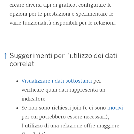
l
creare diversi tipi di grafico, configurare le
c
opzioni per le prestazioni e sperimentare le
o
varie funzionalità disponibili per le relazioni.
l
l
e
Suggerimenti per l’utilizzo dei dati
g
correlati
a
m
Visualizzare i dati sottostanti
per
e
verificare quali dati rappresenta un
n
indicatore.
t
Se non sono richiesti join (e ci sono
motivi
o
per cui potrebbero essere necessari),
v
l’utilizzo di una relazione offre maggiore
i