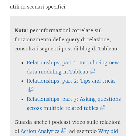
utili in scenari specifici.
Nota
: per informazioni correlate sul
funzionamento delle query di relazione,
consulta i seguenti post di blog di Tableau:
Relationships, part 1: Introducing new
(
data modeling in Tableau
I
(
Relationships, part 2: Tips and tricks
l
I
c
l
Relationships, part 3: Asking questions
o
(
c
across multiple related tables
l
I
o
Guarda anche i podcast video sulle relazioni
l
l
l
(
di
Action Analytics
, ad esempio
Why did
e
c
l