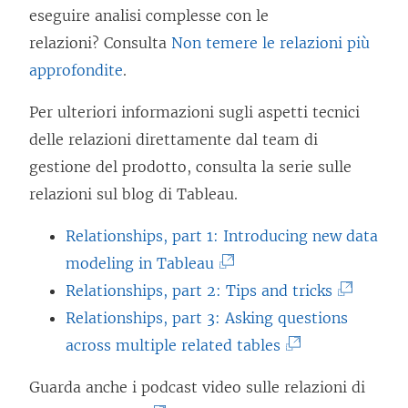
eseguire analisi complesse con le
u
relazioni? Consulta
Non temere le relazioni più
o
approfondite
.
v
a
Per ulteriori informazioni sugli aspetti tecnici
f
delle relazioni direttamente dal team di
i
gestione del prodotto, consulta la serie sulle
n
relazioni sul blog di Tableau.
e
Relationships, part 1: Introducing new data
s
(
modeling in Tableau
t
I
(
Relationships, part 2: Tips and tricks
r
l
I
Relationships, part 3: Asking questions
a
c
(
l
across multiple related tables
)
o
I
c
Guarda anche i podcast video sulle relazioni di
l
l
o