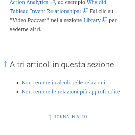
(
Action Analytics
, ad esempio
Why did
l
c
l
I
(
Tableau Invent Relationships?
Fai clic su
e
o
l
l
I
(
"Video Podcast" nella sezione
Library
per
g
l
e
c
l
I
vederne altri.
a
l
g
o
c
l
m
e
a
l
o
c
e
g
m
l
l
o
n
a
e
Altri articoli in questa sezione
e
l
l
t
m
n
g
e
l
o
e
t
Non temere i calcoli nelle relazioni
a
g
e
v
n
o
Non temere le relazioni più approfondite
m
a
g
i
t
v
e
m
a
e
o
i
n
e
m
n
v
e
TORNA IN ALTO
t
n
e
e
i
n
o
t
n
a
e
e