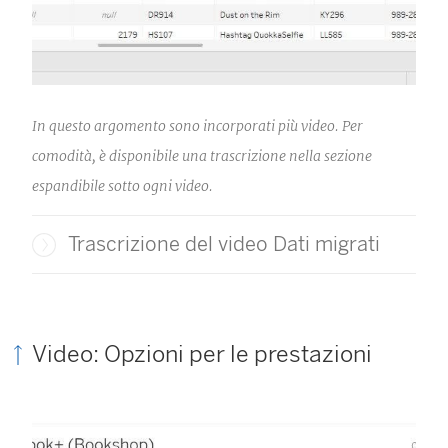
u
)
o
v
a
In questo argomento sono incorporati più video. Per
f
comodità, è disponibile una trascrizione nella sezione
i
espandibile sotto ogni video.
n
e
Trascrizione del video Dati migrati
s
t
r
a
Video: Opzioni per le prestazioni
)