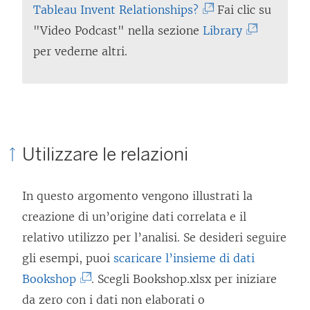
I
(
Tableau Invent Relationships?
Fai clic su
g
o
e
l
I
(
"Video Podcast" nella sezione
Library
a
l
g
c
l
I
per vederne altri.
m
l
a
o
c
l
e
e
m
l
o
c
n
g
e
l
l
o
t
a
n
e
l
l
o
m
t
Utilizzare le relazioni
g
e
l
v
e
o
a
g
e
i
n
v
In questo argomento vengono illustrati la
m
a
g
e
t
i
creazione di un’origine dati correlata e il
e
m
a
n
o
e
relativo utilizzo per l’analisi. Se desideri seguire
n
e
m
e
v
n
gli esempi, puoi
scaricare l’insieme di dati
t
n
e
a
i
e
(
Bookshop
. Scegli Bookshop.xlsx per iniziare
o
t
n
p
e
a
I
da zero con i dati non elaborati o
v
o
t
e
n
p