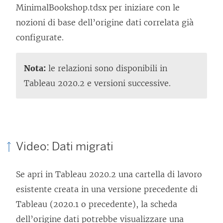
l
MinimalBookshop.tdsx per iniziare con le
i
v
o
r
e
e
c
nozioni di base dell’origine dati correlata già
e
i
v
t
a
r
o
configurate.
n
e
i
o
p
t
l
e
n
e
i
e
o
l
a
e
n
Nota:
le relazioni sono disponibili in
n
r
i
e
p
a
e
Tableau 2020.2 e versioni successive.
u
t
n
g
e
p
a
n
o
u
a
r
e
p
a
i
n
m
t
r
e
n
n
a
e
o
t
r
Video: Dati migrati
u
u
n
n
i
o
t
o
n
u
t
n
i
o
Se apri in Tableau 2020.2 una cartella di lavoro
v
a
o
o
u
n
i
esistente creata in una versione precedente di
a
n
v
v
n
u
n
Tableau (2020.1 o precedente), la scheda
f
u
a
i
a
n
u
dell’origine dati potrebbe visualizzare una