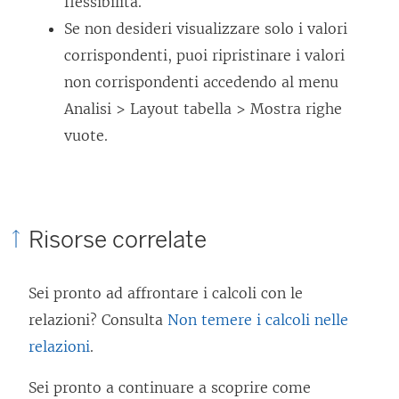
flessibilità.
e
Se non desideri visualizzare solo i valori
n
corrispondenti, puoi ripristinare i valori
e
non corrispondenti accedendo al menu
a
Analisi > Layout tabella > Mostra righe
p
vuote.
e
r
t
o
Risorse correlate
i
n
Sei pronto ad affrontare i calcoli con le
u
relazioni? Consulta
Non temere i calcoli nelle
n
relazioni
.
a
Sei pronto a continuare a scoprire come
n