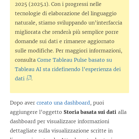
2025 (2025.1). Con i progressi nelle
tecnologie di elaborazione del linguaggio
naturale, stiamo sviluppando un’interfaccia
migliorata che renderà più semplice porre
domande sui dati e rimanere aggiornato
sulle modifiche. Per maggiori informazioni,
consulta
Come Tableau Pulse basato su
Tableau AI sta ridefinendo l’esperienza dei
(
dati
.
I
l
Dopo aver
creato una dashboard
, puoi
c
aggiungere l’oggetto
Storia basata sui dati
alla
o
dashboard per visualizzare informazioni
l
dettagliate sulla visualizzazione scritte in
l