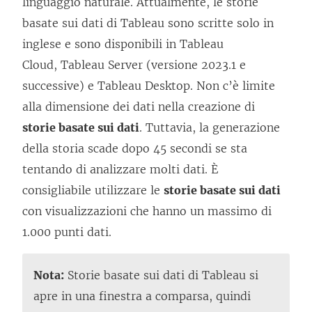
linguaggio naturale. Attualmente, le storie
e
basate sui dati di Tableau sono scritte solo in
g
inglese e sono disponibili in
Tableau
a
Cloud
,
Tableau Server
(versione 2023.1 e
m
successive) e
Tableau Desktop
. Non c’è limite
e
alla dimensione dei dati nella creazione di
n
storie basate sui dati
. Tuttavia, la generazione
t
della storia scade dopo 45 secondi se sta
o
tentando di analizzare molti dati. È
v
consigliabile utilizzare le
storie basate sui dati
i
con visualizzazioni che hanno un massimo di
e
1.000 punti dati.
n
e
Nota:
Storie basate sui dati di Tableau si
a
apre in una finestra a comparsa, quindi
p