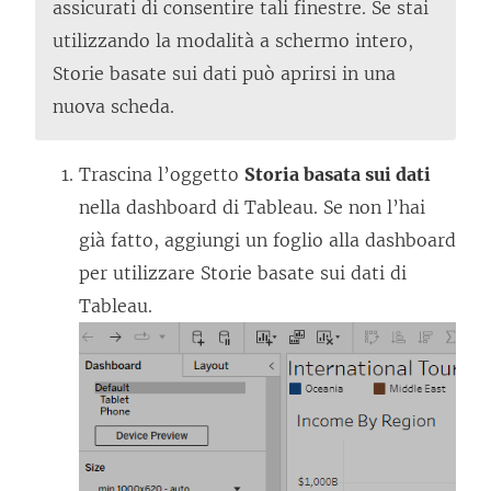
assicurati di consentire tali finestre. Se stai
e
utilizzando la modalità a schermo intero,
r
Storie basate sui dati può aprirsi in una
t
nuova scheda.
o
i
Trascina l’oggetto
Storia basata sui dati
n
nella dashboard di Tableau. Se non l’hai
u
già fatto, aggiungi un foglio alla dashboard
n
per utilizzare Storie basate sui dati di
a
Tableau.
n
u
o
v
a
f