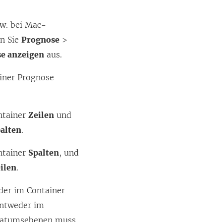
zw. bei Mac-
en Sie
Prognose
>
e anzeigen
aus.
 einer Prognose
ontainer
Zeilen
und
alten
.
ontainer
Spalten
, und
ilen
.
eder im Container
entweder im
 Datumsebenen muss