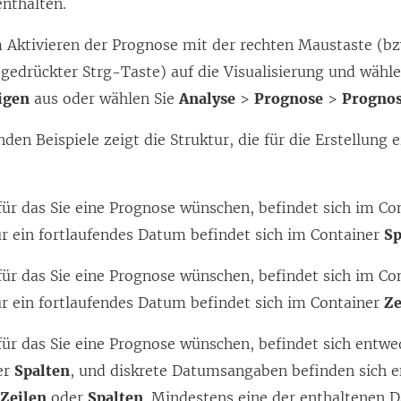
enthalten.
m Aktivieren der Prognose mit der rechten Maustaste (b
gedrückter Strg-Taste) auf die Visualisierung und wähl
igen
aus oder wählen Sie
Analyse
>
Prognose
>
Prognos
nden Beispiele zeigt die Struktur, die für die Erstellung
.
für das Sie eine Prognose wünschen, befindet sich im C
ür ein fortlaufendes Datum befindet sich im Container
Sp
für das Sie eine Prognose wünschen, befindet sich im C
ür ein fortlaufendes Datum befindet sich im Container
Ze
für das Sie eine Prognose wünschen, befindet sich entw
er
Spalten
, und diskrete Datumsangaben befinden sich 
r
Zeilen
oder
Spalten
. Mindestens eine der enthaltenen