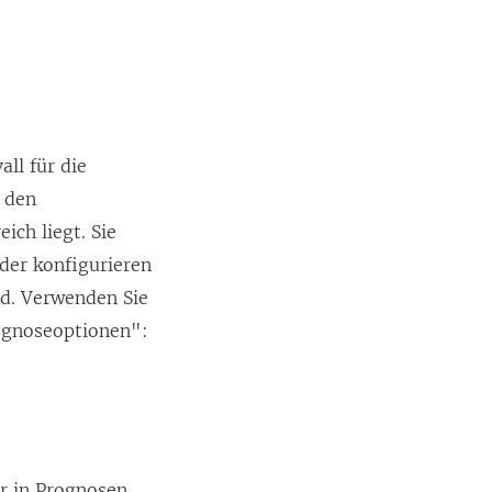
ll für die
r den
ich liegt. Sie
der konfigurieren
nd. Verwenden Sie
ognoseoptionen":
er in Prognosen