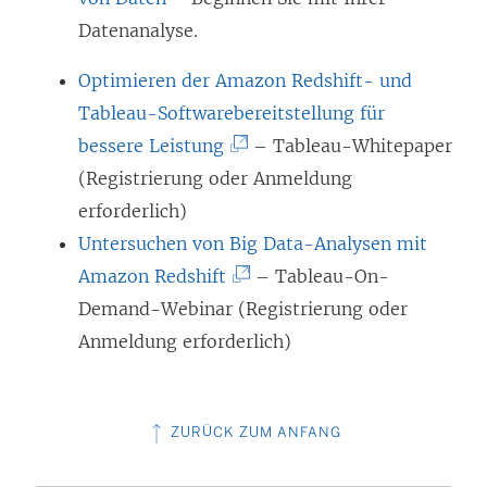
Datenanalyse.
Optimieren der Amazon Redshift- und
Tableau-Softwarebereitstellung für
(
bessere Leistung
– Tableau-Whitepaper
L
(Registrierung oder Anmeldung
i
erforderlich)
n
Untersuchen von Big Data-Analysen mit
k
(
Amazon Redshift
– Tableau-On-
w
L
Demand-Webinar (Registrierung oder
i
i
Anmeldung erforderlich)
r
n
d
k
ZURÜCK ZUM ANFANG
i
w
n
i