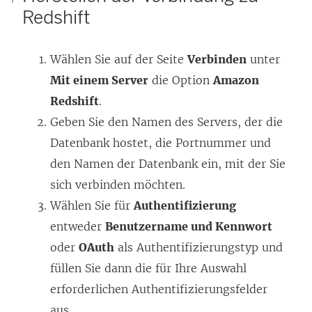
Redshift
r
d
Wählen Sie auf der Seite
Verbinden
unter
i
Mit einem Server
die Option
Amazon
n
Redshift
.
n
Geben Sie den Namen des Servers, der die
e
Datenbank hostet, die Portnummer und
u
den Namen der Datenbank ein, mit der Sie
e
sich verbinden möchten.
m
Wählen Sie für
Authentifizierung
F
entweder
Benutzername und Kennwort
e
oder
OAuth
als Authentifizierungstyp und
n
füllen Sie dann die für Ihre Auswahl
s
erforderlichen Authentifizierungsfelder
t
aus.
e