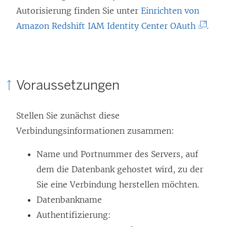
n
i
Autorisierung finden Sie unter
Einrichten von
k
n
(
Amazon Redshift IAM Identity Center OAuth
.
w
k
L
i
w
i
r
i
n
Voraussetzungen
d
r
k
i
d
w
Stellen Sie zunächst diese
n
i
i
Verbindungsinformationen zusammen:
n
n
r
e
n
d
Name und Portnummer des Servers, auf
u
e
i
dem die Datenbank gehostet wird, zu der
e
u
n
Sie eine Verbindung herstellen möchten.
m
e
n
Datenbankname
F
m
e
Authentifizierung:
e
F
u