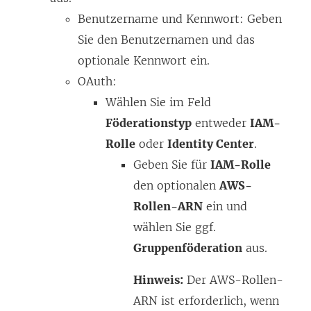
Benutzername und Kennwort: Geben
r
Sie den Benutzernamen und das
g
optionale Kennwort ein.
e
OAuth:
ö
Wählen Sie im Feld
f
Föderationstyp
entweder
IAM-
f
Rolle
oder
Identity Center
.
n
Geben Sie für
IAM-Rolle
e
den optionalen
AWS-
t
Rollen-ARN
ein und
)
wählen Sie ggf.
Gruppenföderation
aus.
Hinweis:
Der AWS-Rollen-
ARN ist erforderlich, wenn