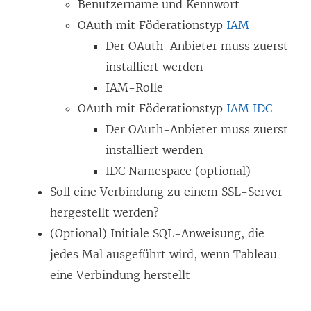
Benutzername und Kennwort
n
e
e
OAuth mit Föderationstyp
IAM
s
n
m
Der OAuth-Anbieter muss zuerst
t
s
F
installiert werden
e
t
e
IAM-Rolle
r
e
n
OAuth mit Föderationstyp
IAM IDC
g
r
s
Der OAuth-Anbieter muss zuerst
e
g
t
installiert werden
ö
e
e
IDC Namespace (optional)
f
ö
r
Soll eine Verbindung zu einem SSL-Server
f
f
g
hergestellt werden?
n
f
e
(Optional) Initiale SQL-Anweisung, die
e
n
ö
jedes Mal ausgeführt wird, wenn Tableau
t
e
f
eine Verbindung herstellt
)
t
f
)
n