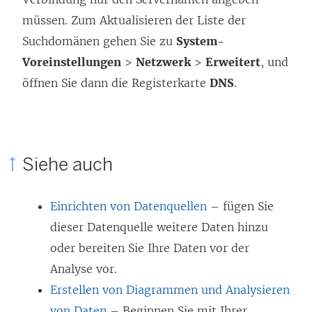
e
müssen. Zum Aktualisieren der Liste der
n
Suchdomänen gehen Sie zu
System-
s
Voreinstellungen
>
Netzwerk
>
Erweitert
, und
t
öffnen Sie dann die Registerkarte
DNS
.
e
r
g
e
Siehe auch
ö
f
Einrichten von Datenquellen
– fügen Sie
f
dieser Datenquelle weitere Daten hinzu
n
oder bereiten Sie Ihre Daten vor der
e
Analyse vor.
t
Erstellen von Diagrammen und Analysieren
)
von Daten
– Beginnen Sie mit Ihrer