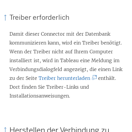
e
t
Treiber erforderlich
)
Damit dieser Connector mit der Datenbank
kommunizieren kann, wird ein Treiber benötigt.
Wenn der Treiber nicht auf Ihrem Computer
installiert ist, wird in Tableau eine Meldung im
Verbindungsdialogfeld angezeigt, die einen Link
(
zu der Seite
Treiber herunterladen
enthält.
L
Dort finden Sie Treiber-Links und
i
Installationsanweisungen.
n
k
w
Herstellen der Verbindung zu
i