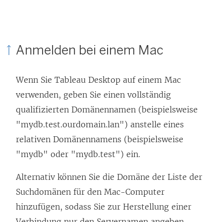
i
n
k
Anmelden bei einem Mac
w
i
Wenn Sie Tableau Desktop auf einem Mac
r
verwenden, geben Sie einen vollständig
d
qualifizierten Domänennamen (beispielsweise
i
"mydb.test.ourdomain.lan") anstelle eines
n
relativen Domänennamens (beispielsweise
n
"mydb" oder "mydb.test") ein.
e
u
Alternativ können Sie die Domäne der Liste der
e
Suchdomänen für den Mac-Computer
m
hinzufügen, sodass Sie zur Herstellung einer
F
Verbindung nur den Servernamen angeben