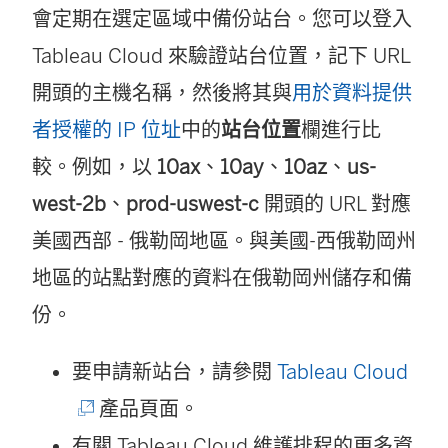
會定期在選定區域中備份站台。您可以登入
Tableau Cloud 來驗證站台位置，記下 URL
開頭的主機名稱，然後將其與
用於資料提供
者授權的 IP 位址
中的
站台位置
欄進行比
較。例如，以
10ax
、
10ay
、
10az
、
us-
west-2b
、
prod-uswest-c
開頭的 URL 對應
美國西部 - 俄勒岡地區。與美國-西俄勒岡州
地區的站點對應的資料在俄勒岡州儲存和備
份。
(
要申請新站台，請參閱
Tableau Cloud
連
產品頁面。
結
有關 Tableau Cloud 維護排程的更多資