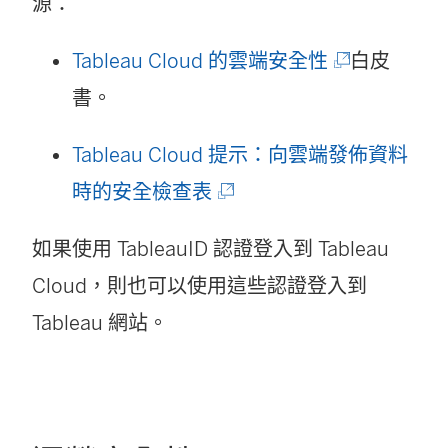
連
源：
結
(
Tableau Cloud 的雲端安全性
白皮
在
連
書。
新
結
視
Tableau Cloud 提示：向雲端發佈資料
在
窗
(
時的安全檢查表
新
開
連
視
如果使用 TableauID 認證登入到
Tableau
啟
結
窗
Cloud
，則也可以使用這些認證登入到
)
在
開
Tableau 網站。
新
啟
視
)
窗