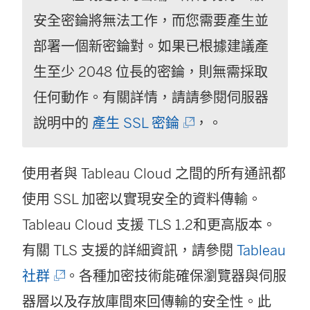
安全密錀將無法工作，而您需要產生並
部署一個新密錀對。如果已根據建議產
生至少 2048 位長的密錀，則無需採取
任何動作。有關詳情，請
請參閱伺服器
(
說明中的
產生 SSL 密錀
，
。
連
使用者與
Tableau Cloud
之間的所有通訊都
結
使用 SSL 加密以實現安全的資料傳輸。
在
Tableau Cloud 支援 TLS 1.2和更高版本。
新
有關 TLS 支援的詳細資訊，請參閱
視
Tableau
(
社群
。各種加密技術能確保瀏覽器與伺服
窗
連
器層以及存放庫間來回傳輸的安全性。此
開