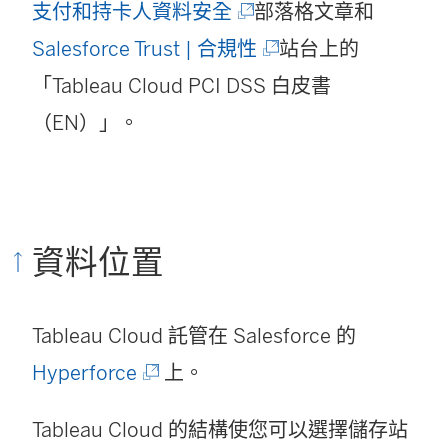
(
支付和持卡人資料安全
部落格文章和
連
(
Salesforce Trust | 合規性
站台上的
結
連
「Tableau Cloud PCI DSS 白皮書
在
結
（EN）」。
新
在
視
新
窗
視
資料位置
開
窗
啟
開
Tableau Cloud
託管在 Salesforce 的
)
啟
(
Hyperforce
上。
)
連
Tableau Cloud 的結構使您可以選擇儲存站
結