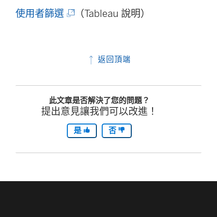
(
使用者篩選
（Tableau 說明）
連
結
返回頂端
在
新
此文章是否解決了您的問題？
視
提出意見讓我們可以改進！
窗
是
否
開
啟
)