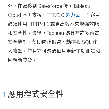
結
外，在遷移到 Salesforce 後，Tableau
啟
在
(
Cloud 不再支援 HTTP/1.0
)
超力量
；客戶
新
連
必須使用 HTTP/1.1 或更高版本來增強效能
視
結
和安全性。最後，Tableau 還具有許多內置
窗
在
安全機制可幫助防止假冒、劫持和 SQL 注
開
新
入攻擊，並且它可透過每月更新主動測試和
啟
視
回應新威脅。
)
窗
開
啟
應用程式安全性
)