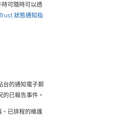
連
決事件時可隨時可以透
結
e Trust 狀態通知指
在
新
視
窗
開
啟
關其站台的通知電子郵
)
用情況的已報告事件。
名稱、已排程的維護