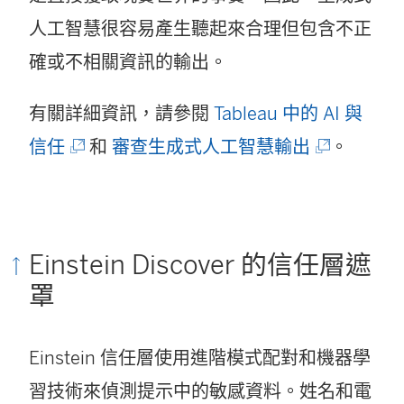
人工智慧很容易產生聽起來合理但包含不正
確或不相關資訊的輸出。
有關詳細資訊，請參閱
Tableau 中的 AI 與
(
(
信任
和
審查生成式人工智慧輸出
。
連
連
結
結
在
在
Einstein Discover 的信任層遮
新
新
罩
視
視
窗
窗
Einstein 信任層使用進階模式配對和機器學
開
開
習技術來偵測提示中的敏感資料。姓名和電