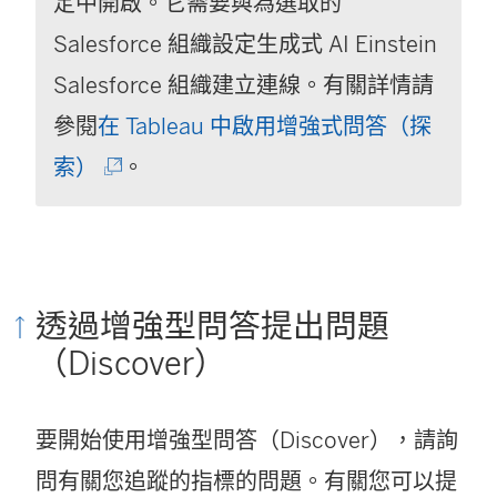
定中開啟。它需要與為選取的
Salesforce 組織設定生成式 AI Einstein
Salesforce 組織建立連線。有關詳情請
參閱
在 Tableau 中啟用增強式問答（探
(
索）
。
連
結
在
透過增強型問答提出問題
新
（Discover）
視
窗
要開始使用增強型問答（Discover），請詢
開
問有關您追蹤的指標的問題。有關您可以提
啟