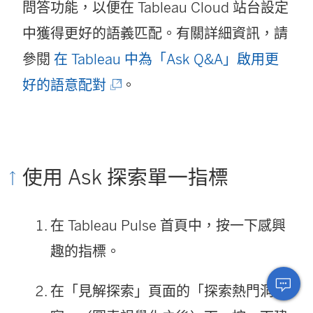
問答功能，以便在 Tableau Cloud 站台設定
在
中獲得更好的語義匹配。有關詳細資訊，請
新
參閱
在 Tableau 中為「Ask Q&A」啟用更
視
(
好的語意配對
。
窗
連
開
結
啟
在
使用 Ask 探索單一指標
)
新
視
在 Tableau Pulse 首頁中，按一下感興
窗
趣的指標。
開
在「見解探索」頁面的「探索熱門洞
啟