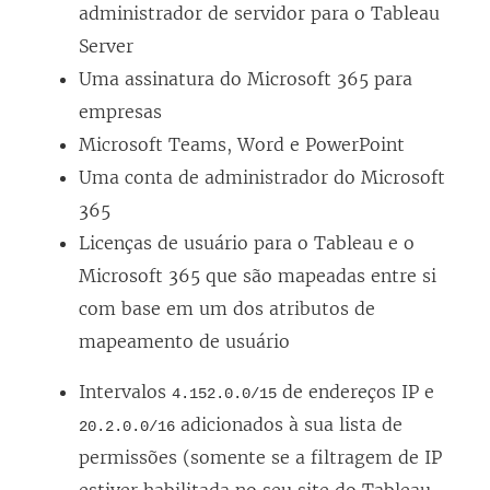
administrador de servidor para o Tableau
a
j
a
Server
n
a
j
Uma assinatura do Microsoft 365 para
e
n
a
empresas
l
e
n
Microsoft Teams, Word e PowerPoint
a
l
e
Uma conta de administrador do Microsoft
)
a
l
365
)
a
Licenças de usuário para o Tableau e o
)
Microsoft 365 que são mapeadas entre si
com base em um dos atributos de
mapeamento de usuário
Intervalos
de endereços IP e
4.152.0.0/15
adicionados à sua lista de
20.2.0.0/16
permissões (somente se a filtragem de IP