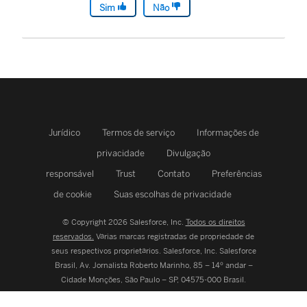
Sim
Não
Jurídico
Termos de serviço
Informações de
privacidade
Divulgação
responsável
Trust
Contato
Preferências
de cookie
Suas escolhas de privacidade
© Copyright 2026 Salesforce, Inc.
Todos os direitos
reservados.
Várias marcas registradas de propriedade de
seus respectivos proprietários. Salesforce, Inc.
Salesforce
Brasil, Av. Jornalista Roberto Marinho, 85 – 14º andar –
Cidade Monções, São Paulo – SP, 04575-000 Brasil.