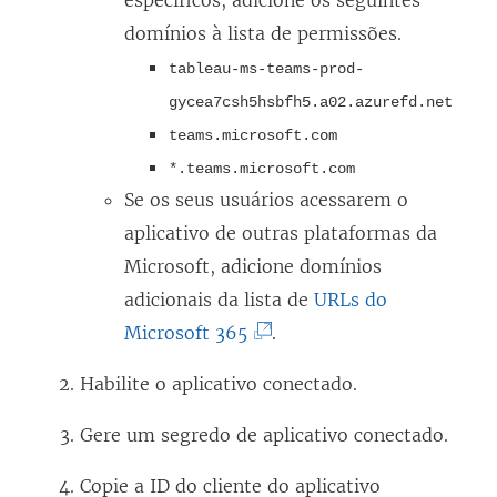
específicos, adicione os seguintes
k
domínios à lista de permissões.
a
tableau-ms-teams-prod-
b
gycea7csh5hsbfh5.a02.azurefd.net
r
teams.microsoft.com
e
*.teams.microsoft.com
e
Se os seus usuários acessarem o
m
aplicativo de outras plataformas da
n
Microsoft, adicione domínios
o
adicionais da lista de
URLs do
v
(
Microsoft 365
.
a
O
j
Habilite o aplicativo conectado.
l
a
i
Gere um segredo de aplicativo conectado.
n
n
e
Copie a ID do cliente do aplicativo