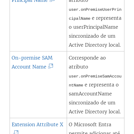
Principal Name
atributo
a
e
O
n
user.onPremiseUserPrin
e
l
e representa
e
cipalName
m
i
o userPrincipalName
l
n
n
sincronizado de um
a
o
k
Active Directory local.
)
v
a
On-premise SAM
Corresponde ao
a
b
(
Account Name
atributo
j
r
O
a
user.onPremiseSamAccou
e
l
e representa o
n
ntName
e
i
samAccountName
e
m
n
sincronizado de um
l
n
k
Active Directory local.
a
o
a
)
(
Extension Attribute X
O Microsoft Entra
v
b
O
permite adicionar até