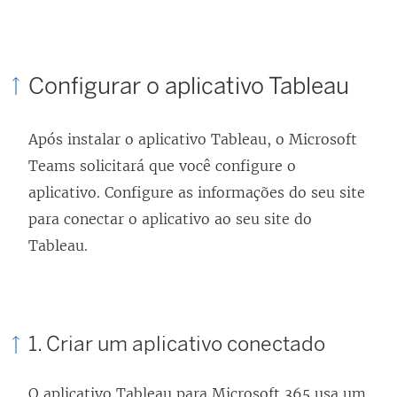
o
v
a
Configurar o aplicativo Tableau
j
a
n
Após instalar o aplicativo Tableau, o Microsoft
e
Teams solicitará que você configure o
l
aplicativo. Configure as informações do seu site
a
para conectar o aplicativo ao seu site do
)
Tableau.
1. Criar um aplicativo conectado
O aplicativo Tableau para Microsoft 365 usa um