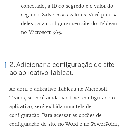
k
l
conectado, a ID do segredo e o valor do
a
a
segredo. Salve esses valores. Você precisa
b
)
deles para configurar seu site do Tableau
r
no Microsoft 365.
e
e
m
n
2. Adicionar a configuração do site
o
ao aplicativo Tableau
v
a
Ao abrir o aplicativo Tableau no Microsoft
j
Teams, se você ainda não tiver configurado o
a
aplicativo, será exibida uma tela de
n
configuração. Para acessar as opções de
e
configuração do site no Word e no PowerPoint,