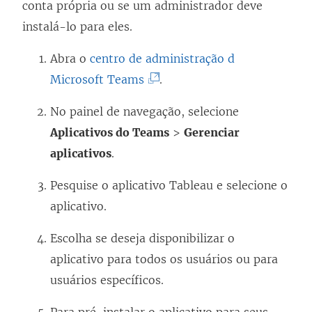
conta própria ou se um administrador deve
instalá-lo para eles.
Abra o
centro de administração d
(
Microsoft Teams
.
O
No painel de navegação, selecione
l
Aplicativos do Teams
>
Gerenciar
i
aplicativos
.
n
k
Pesquise o aplicativo Tableau e selecione o
a
aplicativo.
b
Escolha se deseja disponibilizar o
r
aplicativo para todos os usuários ou para
e
usuários específicos.
e
m