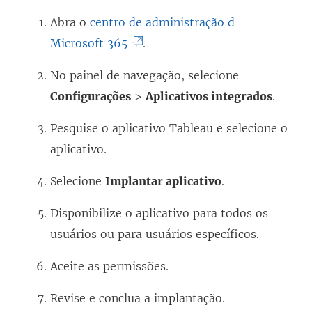
Abra o
centro de administração d
(
Microsoft 365
.
O
No painel de navegação, selecione
l
Configurações
>
Aplicativos integrados
.
i
n
Pesquise o aplicativo Tableau e selecione o
k
aplicativo.
a
Selecione
Implantar aplicativo
.
b
r
Disponibilize o aplicativo para todos os
e
usuários ou para usuários específicos.
e
Aceite as permissões.
m
n
Revise e conclua a implantação.