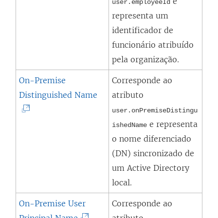
l
e
n
user.employeeId
l
r
i
representa um
o
a
e
n
identificador de
v
)
e
k
funcionário atribuído
a
m
a
pela organização.
j
n
b
a
On-Premise
Corresponde ao
o
r
n
(
Distinguished Name
atributo
v
e
e
O
a
user.onPremiseDistingu
e
l
l
e representa
j
ishedName
m
a
i
o nome diferenciado
a
n
)
n
(DN) sincronizado de
n
o
k
um Active Directory
e
v
a
local.
l
a
b
a
On-Premise User
Corresponde ao
j
r
)
(