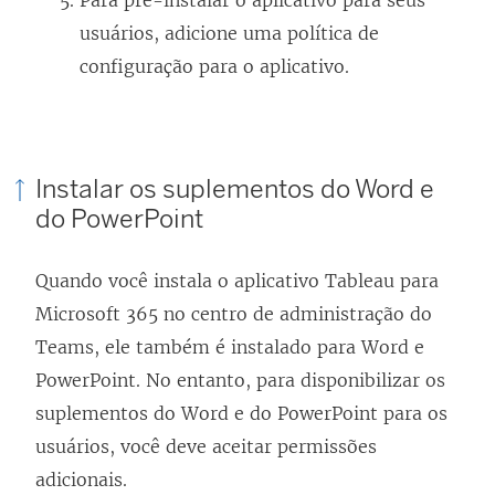
Para pré-instalar o aplicativo para seus
n
usuários, adicione uma política de
o
configuração para o aplicativo.
v
a
j
Instalar os suplementos do Word e
a
do PowerPoint
n
e
Quando você instala o aplicativo Tableau para
l
Microsoft 365 no centro de administração do
a
Teams, ele também é instalado para Word e
)
PowerPoint. No entanto, para disponibilizar os
suplementos do Word e do PowerPoint para os
usuários, você deve aceitar permissões
adicionais.