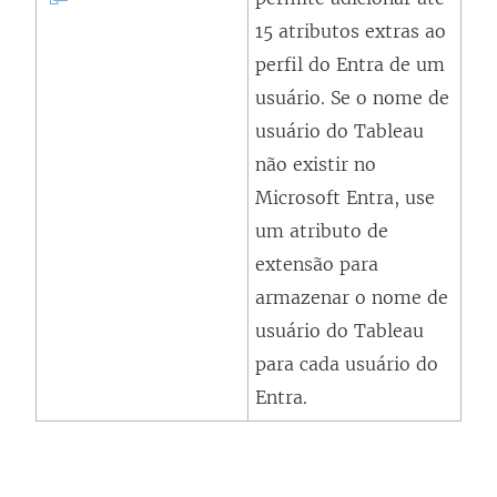
a
r
l
15 atributos extras ao
j
e
i
perfil do Entra de um
a
e
n
usuário. Se o nome de
n
m
k
usuário do Tableau
e
n
a
não existir no
l
o
b
Microsoft Entra, use
a
v
r
um atributo de
)
a
e
extensão para
j
e
armazenar o nome de
a
m
usuário do Tableau
n
n
para cada usuário do
e
o
Entra.
l
v
a
a
)
j