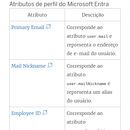
k
Atributos de perfil do Microsoft Entra
o
a
Atributo
Descrição
v
b
a
(
Primary Email
Corresponde ao
r
j
O
atributo
e
e
user.mail
a
l
representa o endereço
e
n
i
de e-mail do usuário.
m
e
n
n
(
Mail Nickname
Corresponde ao
l
k
o
O
atributo
a
a
v
l
e
user.mailNickname
)
b
a
i
representa um alias
r
j
n
do usuário.
e
a
k
(
Employee ID
Corresponde ao
e
n
a
O
atributo
m
e
b