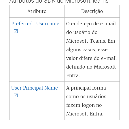
Atributos do SDK do Microsoft Teams
Atributo
Descrição
(
Preferred_Username
O endereço de e-mail
O
do usuário do
l
Microsoft Teams. Em
i
alguns casos, esse
n
valor difere do e-mail
k
definido no Microsoft
a
Entra.
b
(
User Principal Name
A principal forma
r
O
como os usuários
e
l
fazem logon no
e
i
Microsoft Entra.
m
n
n