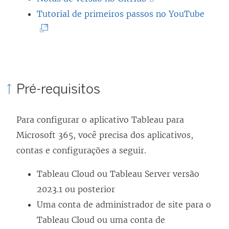
l
O
(
Tutorial de primeiros passos no YouTube
i
l
O
n
i
l
k
n
i
a
k
n
Pré-requisitos
b
a
k
r
b
a
Para configurar o aplicativo Tableau para
e
r
b
Microsoft 365, você precisa dos aplicativos,
e
e
r
contas e configurações a seguir.
m
e
e
n
m
e
Tableau Cloud ou Tableau Server versão
o
n
m
2023.1 ou posterior
v
o
n
Uma conta de administrador de site para o
a
v
o
Tableau Cloud ou uma conta de
j
a
v