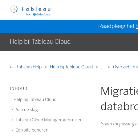
Raadpleeg het
Help bij Tableau Cloud
Tableau Help
Help bij Tableau Cloud
...
Overzicht mi
Migrat
INHOUD
Help bij Tableau Cloud
databr
Aan de slag
Tableau Cloud Manager gebruiken
Is van toepassing
Een site beheren