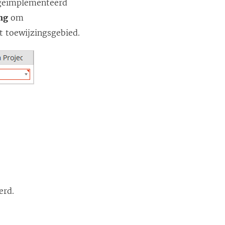
n geïmplementeerd
ng
om
t toewijzingsgebied.
erd.