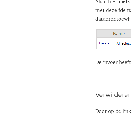
Als u hier nie
met dezelfde n
databrontoewijz
De invoer heeft
Verwijdere
Door op de lin