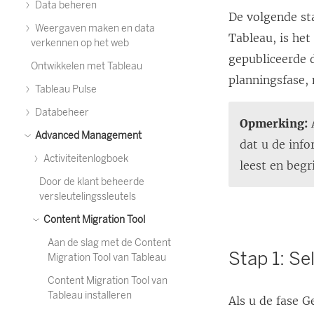
Data beheren
De volgende st
Weergaven maken en data
Tableau
, is he
verkennen op het web
gepubliceerde 
Ontwikkelen met Tableau
planningsfase,
Tableau Pulse
Databeheer
Opmerking:
A
Advanced Management
dat u de inf
Activiteitenlogboek
leest en begri
Door de klant beheerde
versleutelingssleutels
Content Migration Tool
Aan de slag met de Content
Stap 1: Se
Migration Tool van Tableau
Content Migration Tool van
Tableau installeren
Als u de fase G