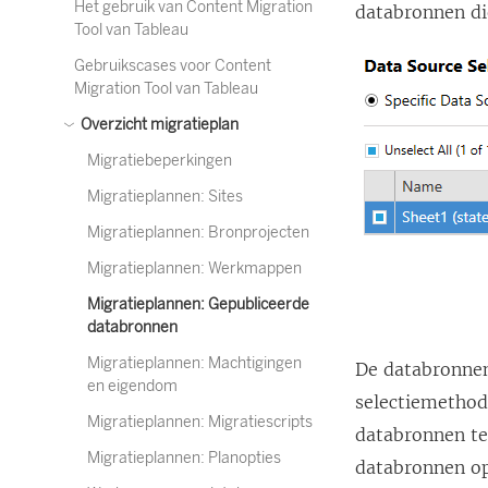
Het gebruik van Content Migration
databronnen di
Tool van Tableau
Gebruikscases voor Content
Migration Tool van Tableau
Overzicht migratieplan
Migratiebeperkingen
Migratieplannen: Sites
Migratieplannen: Bronprojecten
Migratieplannen: Werkmappen
Migratieplannen: Gepubliceerde
databronnen
Migratieplannen: Machtigingen
De databronnen
en eigendom
selectiemethod
Migratieplannen: Migratiescripts
databronnen te
Migratieplannen: Planopties
databronnen op