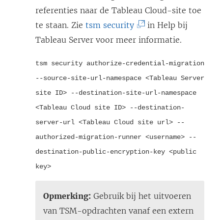
referenties naar de
Tableau Cloud
-site toe
(
te staan.
Zie
tsm security
in Help bij
L
Tableau Server
voor meer informatie.
i
tsm security authorize-credential-migration
n
--source-site-url-namespace <Tableau Server
k
site ID> --destination-site-url-namespace
w
<Tableau Cloud site ID> --destination-
o
server-url <Tableau Cloud site url> --
r
authorized-migration-runner <username> --
d
destination-public-encryption-key <public
t
key>
i
n
Opmerking:
Gebruik bij het uitvoeren
e
van TSM-opdrachten vanaf een extern
e