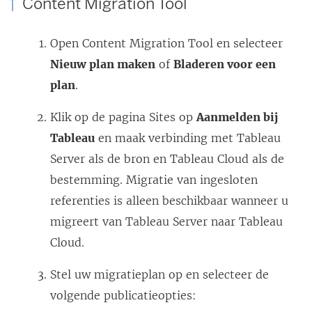
Content Migration Tool
o
p
Open
Content Migration Tool
en selecteer
e
Nieuw plan maken
of
Bladeren voor een
n
plan
.
d
Klik op de pagina Sites op
Aanmelden bij
)
Tableau
en maak verbinding met
Tableau
Server
als de bron en
Tableau Cloud
als de
bestemming. Migratie van ingesloten
referenties is alleen beschikbaar wanneer u
migreert van
Tableau Server
naar
Tableau
Cloud
.
Stel uw migratieplan op en selecteer de
volgende publicatieopties: