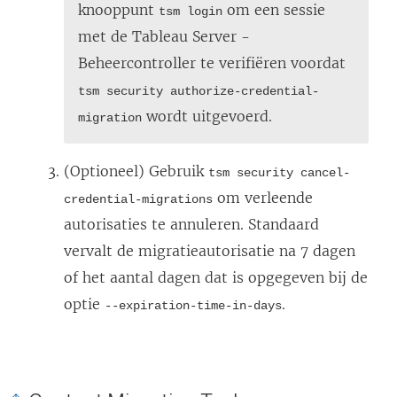
knooppunt
om een sessie
tsm login
n
met de Tableau Server -
n
Beheercontroller te verifiëren voordat
i
tsm security authorize-credential-
e
wordt uitgevoerd.
migration
u
w
(Optioneel) Gebruik
tsm security cancel-
v
om verleende
credential-migrations
e
autorisaties te annuleren. Standaard
n
vervalt de migratieautorisatie na 7 dagen
s
of het aantal dagen dat is opgegeven bij de
t
optie
.
--expiration-time-in-days
e
r
g
e