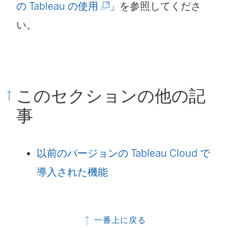
(
い
の Tableau の使用
」を参照してくださ
新
ウ
い。
し
ィ
い
ン
ウ
ド
このセクションの他の記
ィ
ウ
事
ン
で
ド
リ
以前のバージョンの Tableau Cloud で
ウ
ン
導入された機能
で
ク
リ
が
ン
開
一番上に戻る