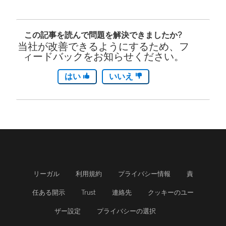
ク
く
が
)
この記事を読んで問題を解決できましたか?
開
当社が改善できるようにするため、フ
ィードバックをお知らせください。
く
はい
いいえ
)
リーガル
利用規約
プライバシー情報
責
任ある開示
Trust
連絡先
クッキーのユー
ザー設定
プライバシーの選択