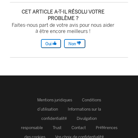
e
CET ARTICLE A-T-IL RÉSOLU VOTRE
n
PROBLÈME ?
Faites-nous part de votre avis pour nous aider
s
à être encore meilleurs !
’
o
Oui
Non
u
v
r
e
d
a
Mentions juridiques
Conditions
n
d’utilisation
Informations sur la
s
confidentialité
Divulgation
u
responsable
Trust
Contact
Préférences
n
des cookies
Vos choix de confidentialité