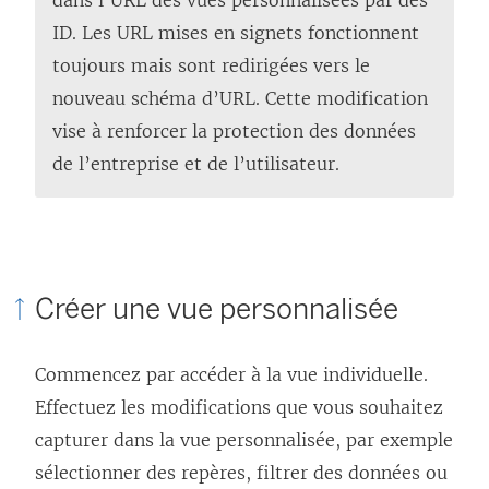
dans l’URL des vues personnalisées par des
)
s
ID. Les URL mises en signets fonctionnent
u
toujours mais sont redirigées vers le
n
nouveau schéma d’URL. Cette modification
e
vise à renforcer la protection des données
n
de l’entreprise et de l’utilisateur.
o
u
v
e
Créer une vue personnalisée
l
l
Commencez par accéder à la vue individuelle.
e
Effectuez les modifications que vous souhaitez
f
capturer dans la vue personnalisée, par exemple
e
sélectionner des repères, filtrer des données ou
n