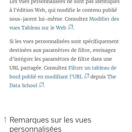
Les vues personnalisées ne sont pas identiques
à l’édition Web, qui modifie le contenu publié
sous-jacent lui-même. Consultez
Modifier des
(
vues Tableau sur le Web
.
L
Si les vues personnalisées sont spécifiquement
e
destinées aux paramètres de filtre, envisagez
l
d’intégrer les paramètres de filtre dans une
i
URL partagée. Consultez
Filtrer un tableau de
e
(
bord publié en modifiant l’URL
depuis
The
n
(
L
Data School
.
s
L
e
’
e
l
o
l
i
u
Remarques sur les vues
i
e
v
personnalisées
e
n