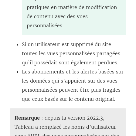
l
n
o
e
pratiques en matière de modification
e
o
u
l
de contenu avec des vues
f
u
v
i
personnalisées.
e
v
e
e
n
e
l
n
Si un utilisateur est supprimé du site,
ê
l
l
s
toutes les vues personnalisées partagées
t
l
e
’
qu’il possédait sont également perdues.
r
e
f
o
Les abonnements et les alertes basées sur
e
f
e
u
les données qui s’appuient sur des vues
)
e
n
v
personnalisées peuvent être plus fragiles
n
ê
r
que ceux basés sur le contenu original.
ê
t
e
t
r
d
Remarque
: depuis la version 2022.3,
r
e
a
Tableau a remplacé les noms d’utilisateur
e
)
n