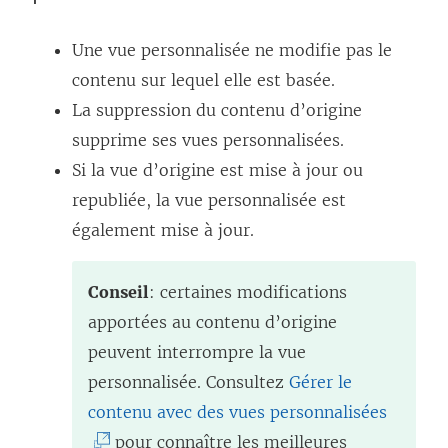
r
n
s
e
Une vue personnalisée ne modifie pas le
s
’
d
contenu sur lequel elle est basée.
’
o
a
La suppression du contenu d’origine
o
u
n
supprime ses vues personnalisées.
u
v
s
Si la vue d’origine est mise à jour ou
v
r
u
republiée, la vue personnalisée est
r
e
n
également mise à jour.
e
d
e
d
a
n
a
n
Conseil
: certaines modifications
o
n
s
apportées au contenu d’origine
u
s
u
peuvent interrompre la vue
v
u
n
personnalisée. Consultez
Gérer le
e
n
e
(
contenu avec des vues personnalisées
l
e
n
L
pour connaître les meilleures