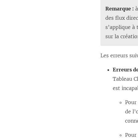
Remarque :
à
des flux dir
s’applique à 
sur la créati
Les erreurs sui
Erreurs d
Tableau C
est incapa
Pour 
de l’
conne
Pour 