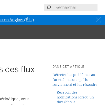
u en Anglais (É.U)
.
s des flux
DANS CET ARTICLE
Détecter les problèmes au
fur et à mesure qu’ils
surviennent et les résoudre
Recevoir des
notifications lorsqu’un
périodique, vous
flux échoue :