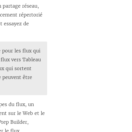
un partage réseau,
acement répertorié
et essayez de
 pour les flux qui
 flux vers
Tableau
lux qui sortent
e peuvent être
pes du flux, un
nt sur le Web et le
Prep Builder,
r le flux.