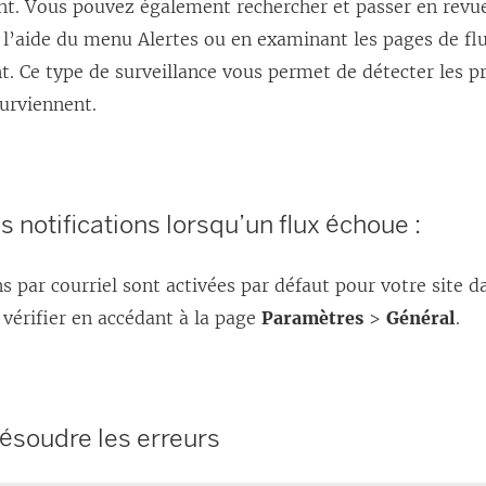
nt. Vous pouvez également rechercher et passer en revue
v
 l’aide du menu Alertes ou en examinant les pages de flu
r
t. Ce type de surveillance vous permet de détecter les p
e
surviennent.
d
a
n
s
s notifications lorsqu’un flux échoue :
u
n
ns par courriel sont activées par défaut pour votre site 
e
vérifier en accédant à la page
Paramètres
>
Général
.
n
o
u
 résoudre les erreurs
v
e