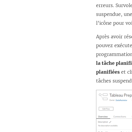
erreurs. Survole
suspendue, une
l’icône pour voi
Après avoir rés
pouvez exécuter
programmation a
la tâche planif
planifiées
et cl
tâches suspend