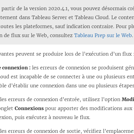
l
 partir de la version 2020.4.1, vous pouvez désormais cr
l
ectement dans
Tableau Server
et
Tableau Cloud
. Le conte
e
toutes les plateformes, sauf indication contraire. Pour p
f
on de flux sur le Web, consultez
Tableau Prep sur le Web
.
e
n
vantes peuvent se produire lors de l’exécution d’un flux 
ê
e connexion :
les erreurs de connexion se produisent gé
t
loud
est incapable de se connecter à une ou plusieurs e
r
ble d’établir une connexion dans une ou plusieurs étapes
e
)
les erreurs de connexion d’entrée, utilisez l’option
Modi
onglet
Connexions
pour apporter des modifications aux 
xion, puis exécutez à nouveau le flux.
les erreurs de connexion de sortie, vérifiez l’emplaceme