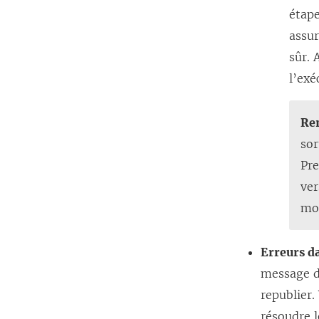
étape
assur
sûr. 
l’exé
Re
sor
Pre
ver
mod
Erreurs da
message d’
republier.
résoudre l