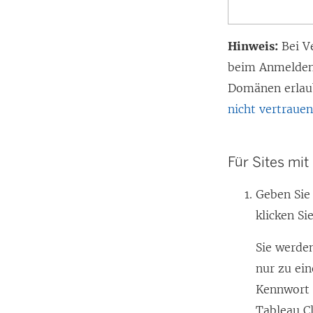
Hinweis:
Bei V
beim Anmelden 
Domänen erlaub
nicht vertraue
Für Sites mi
Geben Sie
klicken Si
Sie werde
nur zu ei
Kennwort e
Tableau C