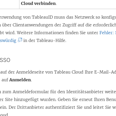
Cloud verbinden
.
erwendung von TableauID muss das Netzwerk so konfigur
über Clientanwendungen der Zugriff auf die erforderli
t wird. Weitere Informationen finden Sie unter
Fehler: 
(
nswürdig
in der Tableau-Hilfe.
L
i
t SSO
n
k
 auf der Anmeldeseite von Tableau Cloud Ihre E-Mail-Ad
w
e auf
Anmelden
.
i
n zum Anmeldeformular für den Identitätsanbieter weiter
r
ner Site hinzugefügt wurden. Geben Sie erneut Ihren Be
d
in. Der Drittanbieter authentifiziert Sie und leitet Sie 
i
loud.