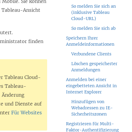
 Mobile. Sie können
So melden Sie sich an
en Tableau-Ansicht
(inklusive Tableau
Cloud-URL)
So melden Sie sich ab
utert.
Speichern Ihrer
ministrator finden
Anmeldeinformationen
Verbundene Clients
Löschen gespeicherter
Anmeldungen
er Tableau Cloud-
Anmelden bei einer
es Tableau-
eingebetteten Ansicht in
Internet Explorer
se Änderung
Hinzufügen von
te und Dienste auf
Webadressen zu IE-
unter
Für Websites
Sicherheitszonen
Registrieren für Multi-
Faktor-Authentifizierung