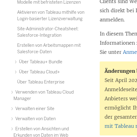
Clients sind W
Modelle mit befristeten Lizenzen
sich direkt bei
Aktivieren von Tableau mithilfe von
Login-basierter Lizenzverwaltung
anmelden.
Site-Administrator-Cheatsheet:
In diesem Them
Salesforce-Integration
Informationen 
Erstellen von Arbeitsmappen mit
Sie unter
Anmel
Salesforce-Daten
Über Tableau+ Bundle
Änderungen 
Über Tableau Cloud+
Seit April 2
Über Tableau Enterprise
Anmeldeseite
Verwenden von Tableau Cloud
Anbieters we
Manager
ermöglicht I
Verwalten einer Site
der gesamten
Verwalten von Daten
mit Tableau
Erstellen von Ansichten und
Erkunden von Daten im Web