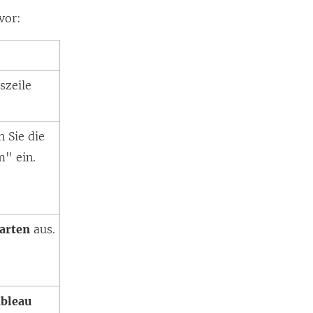
vor:
szeile
 Sie die
m" ein.
tarten
aus.
ableau