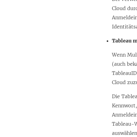
Cloud dur
Anmeldein
Identitäts
Tableau 
Wenn Mult
(auch beka
TableauID
Cloud
zuzu
Die Table
Kennwort,
Anmeldein
Tableau-W
auswählen