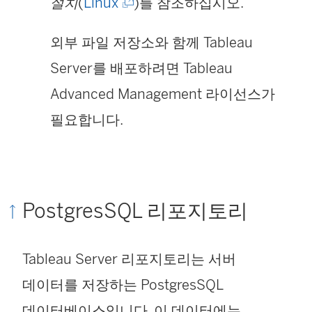
(
설치
(
Linux
)를 참조하십시오.
링
외부 파일 저장소와 함께 Tableau
크
Server를 배포하려면 Tableau
가
Advanced Management 라이선스가
새
필요합니다.
창
에
서
PostgresSQL 리포지토리
열
림
Tableau Server 리포지토리는 서버
)
데이터를 저장하는 PostgresSQL
데이터베이스입니다. 이 데이터에는