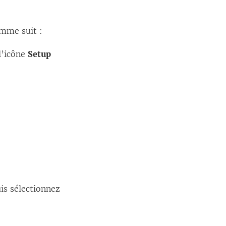
omme suit :
 l’icône
Setup
uis sélectionnez