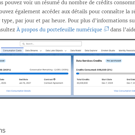
s pouvez voir un résumé du nombre de crédits consom
u
)
ouvez également accéder aux détails pour connaître la r
v
ar type, par jour et par heure. Pour plus d’informations su
r
(
nsultez
À propos du portefeuille numérique
dans l’aide
e
L
d
e
a
l
n
i
s
e
u
n
n
s
e
’
n
o
o
u
u
v
ns
v