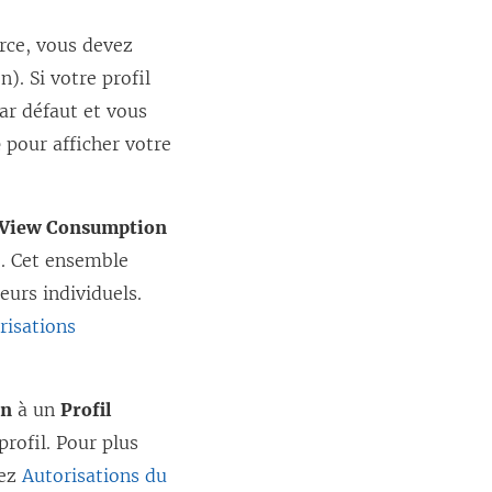
rce, vous devez
). Si votre profil
par défaut et vous
e
pour afficher votre
View Consumption
é. Cet ensemble
teurs individuels.
risations
on
à un
Profil
profil. Pour plus
tez
Autorisations du