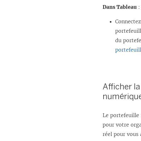
Dans Tableau
:
Connectez-
portefeui
du portef
portefeui
Afficher l
numériqu
Le portefeuill
pour votre orga
réel pour vous 