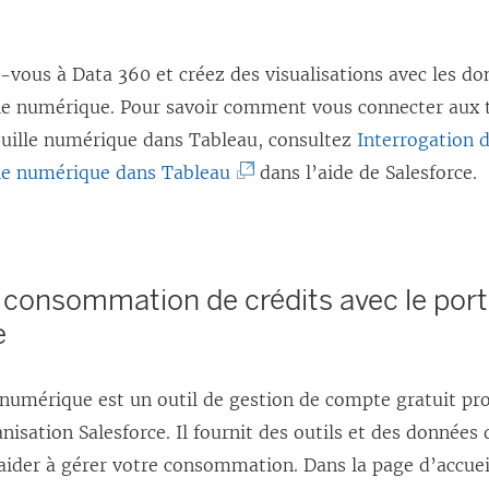
n
o
vous à Data 360 et créez des visualisations avec les do
u
lle numérique. Pour savoir comment vous connecter aux 
v
euille numérique dans Tableau, consultez
Interrogation 
e
(
lle numérique dans Tableau
dans l’aide de Salesforce.
l
L
l
e
e
l
f
a consommation de crédits avec le port
i
e
e
e
n
n
ê
e numérique est un outil de gestion de compte gratuit p
s
t
nisation Salesforce. Il fournit des outils et des donnée
’
r
aider à gérer votre consommation. Dans la page d’accuei
o
e