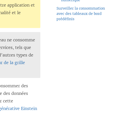
numérique
tre application et
Surveiller la consommation
alité et le
avec des tableaux de bord
prédéfinis
bleau ne consomme
ervices, tels que
d’autres types de
r de la grille
 consommer des
age des données
r cette
(
générative Einstein