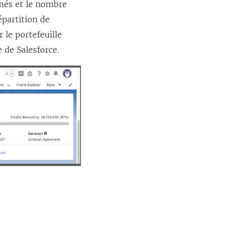
més et le nombre
n
épartition de
ê
r le portefeuille
t
 de Salesforce.
r
e
)