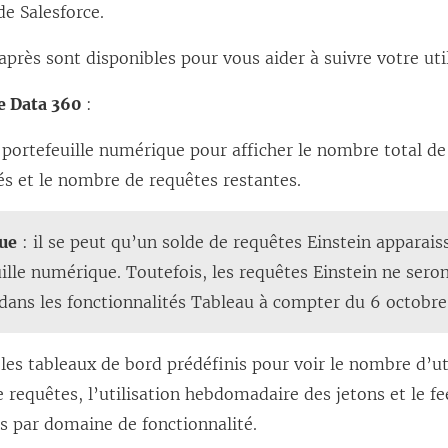
n
de Salesforce.
s
après sont disponibles pour vous aider à suivre votre util
’
o
e Data 360
:
u
e portefeuille numérique pour afficher le nombre total d
v
 et le nombre de requêtes restantes.
r
e
ue
: il se peut qu’un solde de requêtes Einstein apparais
d
ille numérique. Toutefois, les requêtes Einstein ne seron
a
 dans les fonctionnalités Tableau à compter du 6 octobre
n
s
les tableaux de bord prédéfinis pour voir le nombre d’uti
u
requêtes, l’utilisation hebdomadaire des jetons et le f
n
rs par domaine de fonctionnalité.
e