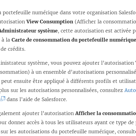
r
e
e
u portefeuille numérique dans votre organisation Salesfo
l
d
utorisation
View Consumption
(Afficher la consommation
l
a
Administrateur système
, cette autorisation est activée 
e
n
 à la
Carte de consommation du portefeuille numériqu
f
s
e crédits.
e
u
n
inistrateur système, vous pouvez ajouter l’autorisation
n
ê
onsommation) à un ensemble d’autorisations personnalis
e
t
peut ensuite être appliqué à différents profils et utilisa
n
r
plus sur les autorisations personnalisées, consultez
Auto
o
e
(
dans l’aide de Salesforce.
u
)
L
v
alement ajouter l’autorisation
Afficher la consommati
e
e
ur donner accès à tous les utilisateurs ayant ce type de 
l
sur les autorisations du portefeuille numérique, consul