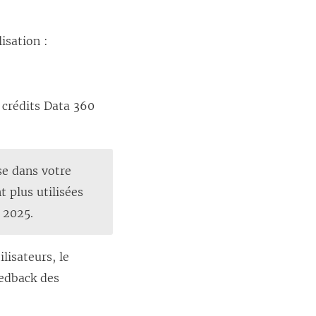
L
e
isation :
l
i
e
e crédits Data 360
n
s
’
se dans votre
o
t plus utilisées
u
 2025.
v
r
lisateurs, le
e
eedback des
d
a