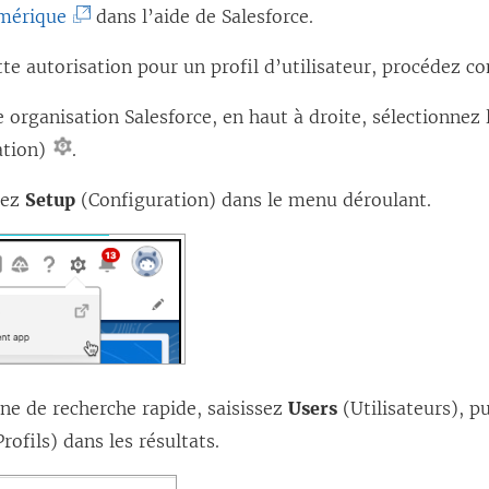
l
(
umérique
dans l’aide de Salesforce.
e
e
L
n
tte autorisation pour un profil d’utilisateur, procédez c
f
e
s
e
l
 organisation Salesforce, en haut à droite, sélectionnez
’
n
i
ation)
.
o
ê
e
u
nez
Setup
(Configuration) dans le menu déroulant.
t
n
v
r
s
r
e
’
e
)
o
d
u
a
v
n
ne de recherche rapide, saisissez
r
Users
(Utilisateurs), p
s
rofils) dans les résultats.
e
u
d
n