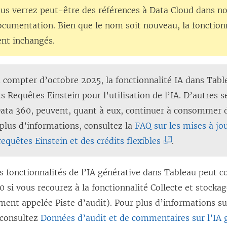
ous verrez peut-être des références à Data Cloud dans no
cumentation. Bien que le nom soit nouveau, la fonctionn
ent inchangés.
à compter d’octobre 2025, la fonctionnalité IA dans Ta
ts Requêtes Einstein pour l’utilisation de l’IA. D’autres s
 Data 360, peuvent, quant à eux, continuer à consommer 
 plus d’informations, consultez la
FAQ sur les mises à jou
(
 requêtes Einstein et des crédits flexibles
.
L
e
es fonctionnalités de l’IA générative dans Tableau peut
l
0 si vous recourez à la fonctionnalité Collecte et stock
i
ment appelée Piste d’audit). Pour plus d’informations su
e
 consultez
Données d’audit et de commentaires sur l’IA 