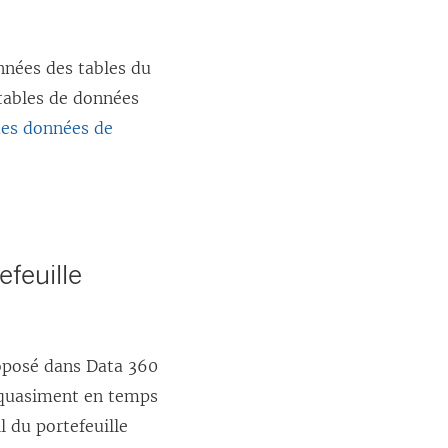
n
s
nnées des tables du
u
tables de données
n
des données de
e
n
o
u
v
efeuille
e
l
l
roposé dans Data 360
e
s quasiment en temps
f
l du portefeuille
e