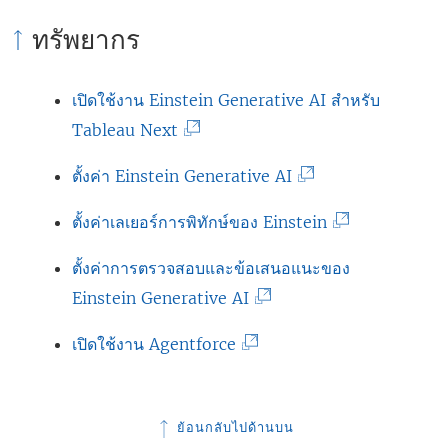
ทรัพยากร
เปิดใช้งาน Einstein Generative AI สำหรับ
(
Tableau Next
ลิ
(
ตั้งค่า Einstein Generative AI
ง
ลิ
ก์
(
ตั้งค่าเลเยอร์การพิทักษ์ของ Einstein
ง
จ
ลิ
ก์
ตั้งค่าการตรวจสอบและข้อเสนอแนะของ
ะ
ง
จ
(
Einstein Generative AI
เ
ก์
ะ
ลิ
ปิ
จ
(
เปิดใช้งาน Agentforce
เ
ง
ด
ะ
ลิ
ปิ
ก์
ใ
เ
ง
ด
จ
น
ย้อนกลับไปด้านบน
ปิ
ก์
ใ
ะ