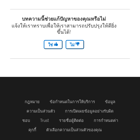
ห
ด
จ
น
เ
น้
ใ
ะ
ห
ปิ
บทความนี้ช่วยแก้ปัญหาของคุณหรือไม่
า
น
เ
แจ้งให้เราทราบเพื่อให้เราสามารถปรับปรุงให้ดียิ่ง
น้
ด
ต่
ขึ้นได้!
ห
ปิ
า
ใ
า
น้
ด
ใช่
ไม่
ต่
น
ง
า
ใ
า
ห
ใ
ต่
น
ง
น้
ห
า
ห
ใ
า
ม่
ง
น้
ห
ต่
)
ใ
า
ม่
า
ห
ต่
)
กฎหมาย
ข้อกำหนดในการให้บริการ
ข้อมูล
ง
ม่
า
ความเป็นส่วนตัว
การเปิดเผยข้อมูลอย่างรับผิด
ใ
)
ง
ชอบ
Trust
รายชื่อผู้ติดต่อ
การกำหนดค่า
ห
ใ
คุกกี้
ตัวเลือกความเป็นส่วนตัวของคุณ
ม่
ห