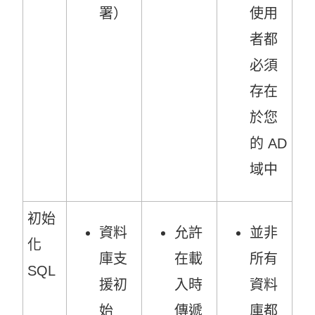
署）
使用
者都
必須
存在
於您
的 AD
域中
初始
資料
允許
並非
化
庫支
在載
所有
SQL
援初
入時
資料
始
傳遞
庫都