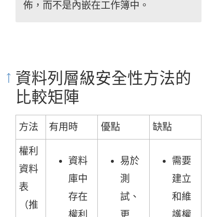
佈，而不是內嵌在工作簿中。
資料列層級安全性方法的
比較矩陣
方法
有用時
優點
缺點
權利
資料
易於
需要
資料
庫中
測
建立
表
存在
試、
和維
（推
權利
更
護權