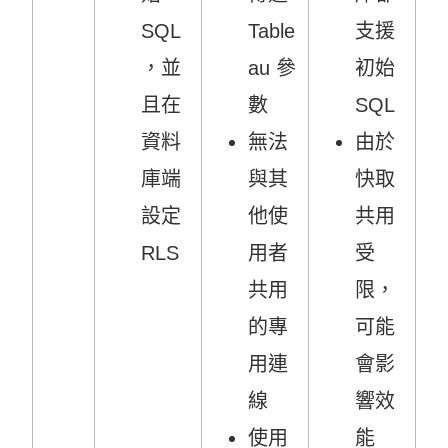
SQL
Table
支援
，並
au 參
初始
且在
數
SQL
資料
無法
由於
庫端
與其
快取
設定
他使
共用
RLS
用者
受
共用
限，
的專
可能
用連
會影
線
響效
使用
能