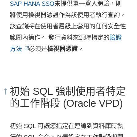
SAP HANA SSO
來提供單一登入體驗，則
將使用檢視器憑證作為該使用者執行查詢，
該查詢將在使用者層級上套用的任何安全性
範圍內操作。 發行資料來源時指定的
驗證
(
方法
必須是
檢視器憑證
。
連
結
在
初始 SQL 強制使用者特定
新
的工作階段 (Oracle VPD)
視
窗
初始 SQL 可讓您指定在連線到資料庫時執
開