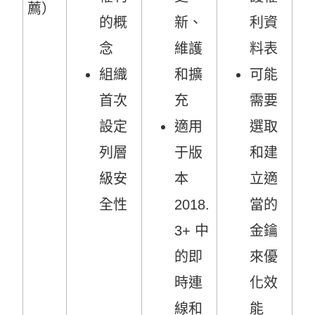
薦）
的概
新、
利資
念
維護
料表
組織
和擴
可能
首次
充
需要
設定
適用
選取
列層
于版
和建
級安
本
立適
全性
2018.
當的
3+ 中
金鑰
的即
來優
時連
化效
線和
能