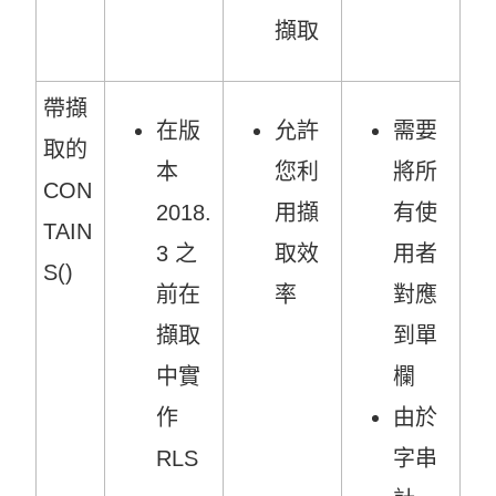
擷取
帶擷
在版
允許
需要
取的
本
您利
將所
CON
2018.
用擷
有使
TAIN
3 之
取效
用者
S()
前在
率
對應
擷取
到單
中實
欄
作
由於
RLS
字串