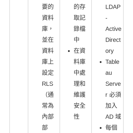
要的
的存
LDAP
資料
取記
-
庫，
錄檔
Active
並在
中
Direct
資料
在資
ory
庫上
料庫
Table
設定
中處
au
RLS
理和
Serve
（通
維護
r 必須
常為
安全
加入
內部
性
AD 域
部
每個