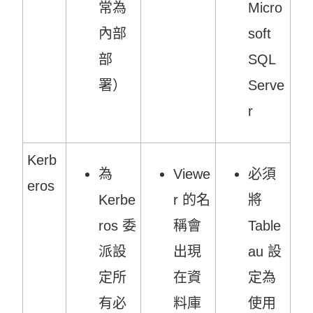
常為
Micro
內部
soft
部
SQL
署）
Serve
r
Kerb
為
Viewe
必須
eros
Kerbe
r 的名
將
ros 委
稱會
Table
派設
出現
au 設
定所
在資
定為
有必
料庫
使用