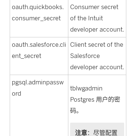
oauth.quickbooks.
Consumer secret
consumer_secret
of the Intuit
developer account.
oauth.salesforce.cli
Client secret of the
ent_secret
Salesforce
developer account.
pgsql.adminpassw
tblwgadmin
ord
Postgres 用户的密
码。
注意
：尽管配置