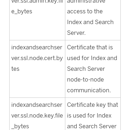
ver.ssl.admin.key.fil
administrative
e_bytes
access to the
Index and Search
Server.
indexandsearchser
Certificate that is
ver.ssl.node.cert.by
used for Index and
tes
Search Server
node-to-node
communication.
indexandsearchser
Certificate key that
ver.ssl.node.key.file
is used for Index
_bytes
and Search Server