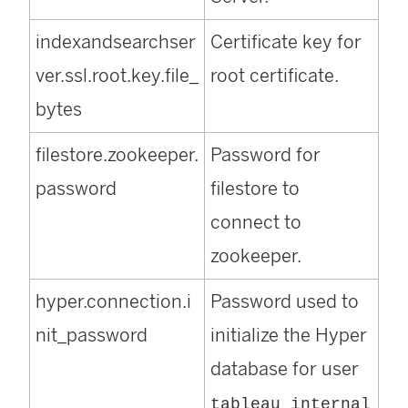
indexandsearchser
Certificate key for
ver.ssl.root.key.file_
root certificate.
bytes
filestore.zookeeper.
Password for
password
filestore to
connect to
zookeeper.
hyper.connection.i
Password used to
nit_password
initialize the Hyper
database for user
tableau_internal