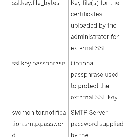
ssl.key.file_bytes
Key file(s) for the
certificates
uploaded by the
administrator for
external SSL.
ssl.key.passphrase
Optional
passphrase used
to protect the
external SSL key.
svcmonitor.notifica
SMTP Server
tion.smtp.passwor
password supplied
d
by the