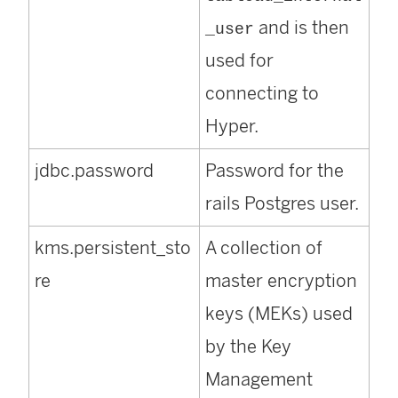
and is then
_user
used for
connecting to
Hyper.
jdbc.password
Password for the
rails Postgres user.
kms.persistent_sto
A collection of
re
master encryption
keys (MEKs) used
by the Key
Management