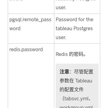
user.
pgsql.remote_pass
Password for the
word
tableau Postgres
user.
redis.password
Redis 的密码。
注意
：尽管配置
参数在 Tableau
的配置文件
（tabsvc.yml、
workgroup.yml