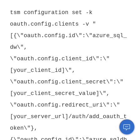
tsm configuration set -k
oauth.config.clients -v "
[{\"oauth.config.id\":\"azure_sql_
dw\",
\"oauth.config.client_id\":\"
[your_client_id]\",
\"oauth.config.client_secret\":\"
[your_client_secret_value]\",
\"oauth.config.redirect_uri\":\"
[your_server_url]/auth/add_oauth_t
oken\"},
{\"oauth.config.id\":\"azure_sqldb