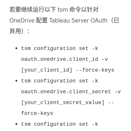
若要继续运行以下 tsm 命令以针对
OneDrive 配置 Tableau Server OAuth（已
弃用）：
tsm configuration set -k
oauth.onedrive.client_id -v
[your_client_id] --force-keys
tsm configuration set -k
oauth.onedrive.client_secret -v
[your_client_secret_value] --
force-keys
tsm configuration set -k