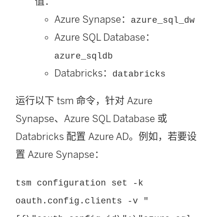
值：
Azure Synapse：
azure_sql_dw
Azure SQL Database：
azure_sqldb
Databricks：
databricks
运行以下 tsm 命令，针对 Azure
Synapse、Azure SQL Database 或
Databricks 配置 Azure AD。例如，若要设
置 Azure Synapse：
tsm configuration set -k
oauth.config.clients -v "