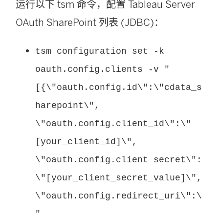
运行以下 tsm 命令，配置 Tableau Server
OAuth SharePoint 列表 (JDBC)：
tsm configuration set -k
oauth.config.clients -v "
[{\"oauth.config.id\":\"cdata_s
harepoint\",
\"oauth.config.client_id\":\"
[your_client_id]\",
\"oauth.config.client_secret\":
\"[your_client_secret_value]\",
\"oauth.config.redirect_uri\":\
"