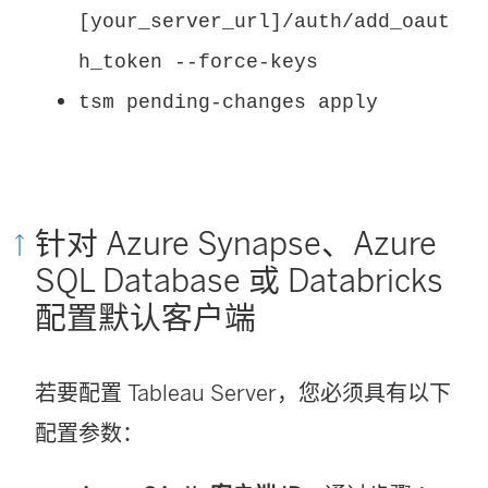
[your_server_url]/auth/add_oaut
h_token --force-keys
tsm pending-changes apply
针对 Azure Synapse、Azure
SQL Database 或 Databricks
配置默认客户端
若要配置 Tableau Server，您必须具有以下
配置参数：