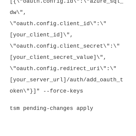
[{\"oauth.config.id\":\"azure_sql_
dw\",
\"oauth.config.client_id\":\"
[your_client_id]\",
\"oauth.config.client_secret\":\"
[your_client_secret_value]\",
\"oauth.config.redirect_uri\":\"
[your_server_url]/auth/add_oauth_t
oken\"}]" --force-keys
tsm pending-changes apply