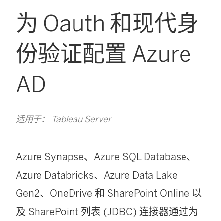
为 Oauth 和现代身
份验证配置 Azure
AD
适用于： Tableau Server
Azure Synapse、Azure SQL Database、
Azure Databricks、Azure Data Lake
Gen2、OneDrive 和 SharePoint Online 以
及 SharePoint 列表 (JDBC) 连接器通过为