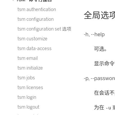
tsm authentication
全局选
tsm configuration
tsm configuration set 选项
-h, --help
tsm customize
tsm data-access
可选。
tsm email
显示命令
tsm initialize
tsm jobs
-p, --passwo
tsm licenses
在会话不
tsm login
tsm logout
为在
-u