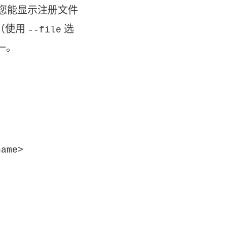
您能显示注册文件
（使用
选
--file
一。
name>