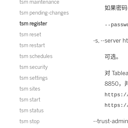
tsm maintenance
如果密码
tsm pending-changes
tsm register
--passw
tsm reset
-s, --server
tsm restart
tsm schedules
可选。
tsm security
对 Tab
tsm settings
8850
tsm sites
https:/
tsm start
https:/
tsm status
--trust-admin
tsm stop